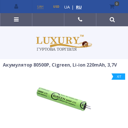
0
UA
|
RU
UAH
USD
Акумулятор 80500P, Cigreen, Li-ion 220mAh, 3,7V
ХІТ