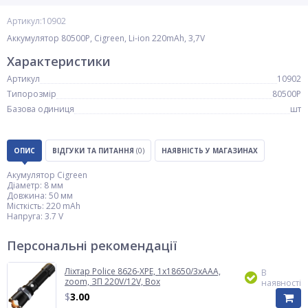
Артикул:10902
Аккумулятор 80500P, Cigreen, Li-ion 220mAh, 3,7V
Характеристики
Артикул
10902
Типорозмір
80500P
Базова одиниця
шт
ОПИС
ВІДГУКИ ТА ПИТАННЯ
(0)
НАЯВНІСТЬ У МАГАЗИНАХ
Акумулятор Cigreen
Діаметр: 8 мм
Довжина: 50 мм
Місткість: 220 mAh
Напруга: 3.7 V
Персональні рекомендації
Ліхтар Police 8626-XPE, 1х18650/3xAAA,
В
zoom, ЗП 220V/12V, Box
наявності
$
3.00