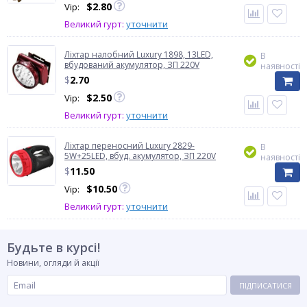
$
2.80
Vip:
Великий гурт:
уточнити
Ліхтар налобний Luxury 1898, 13LED,
В
вбудований акумулятор, ЗП 220V
наявності
$
2.70
$
2.50
Vip:
Великий гурт:
уточнити
Ліхтар переносний Luxury 2829-
В
5W+25LED, вбуд. акумулятор, ЗП 220V
наявності
$
11.50
$
10.50
Vip:
Великий гурт:
уточнити
Будьте в курсі!
Новини, огляди й акції
ПІДПИСАТИСЯ