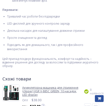
забезпечує плавний зріз.
Переваги:
Тривалий час роботи без підзарядки
LED‑дисплей для зручного контролю заряду
Декілька насадок для налаштування довжини стрижки
Просте очищення та догляд
Підходить як для домашнього, так і для професійного
використання
Цей прилад поєднує функціональність, комфорт та надійність –
відмінне рішення для догляду за волоссям та підтримки акуратного
образу.
Схожі товари
Акумуляторна машника для стриження
В
(clipper) VGR V-885C GREEN, 10 насадок,
наявності
LED display
$
38.00
Опт