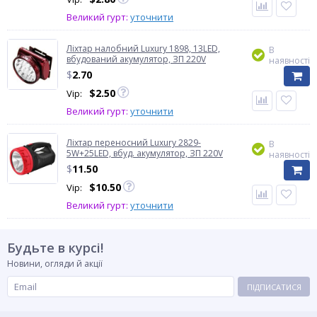
Великий гурт:
уточнити
Ліхтар налобний Luxury 1898, 13LED,
В
вбудований акумулятор, ЗП 220V
наявності
$
2.70
$
2.50
Vip:
Великий гурт:
уточнити
Ліхтар переносний Luxury 2829-
В
5W+25LED, вбуд. акумулятор, ЗП 220V
наявності
$
11.50
$
10.50
Vip:
Великий гурт:
уточнити
Будьте в курсі!
Новини, огляди й акції
ПІДПИСАТИСЯ