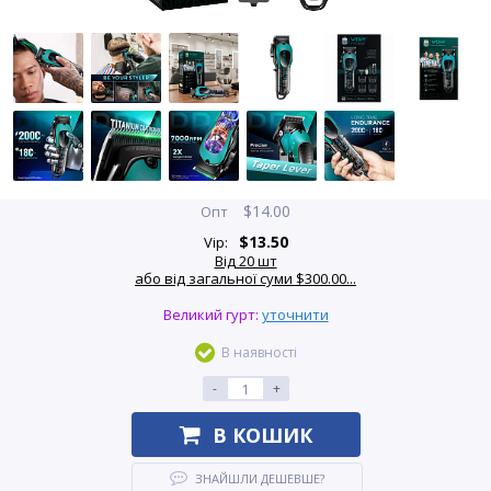
$
14.00
Опт
$
13.50
Vip:
Від 20 шт
або від загальної суми $300.00...
Великий гурт:
уточнити
В наявності
-
+
В КОШИК
ЗНАЙШЛИ ДЕШЕВШЕ?