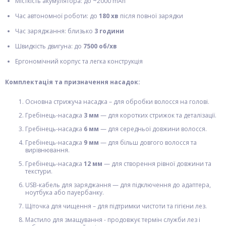
Місткість акумулятора: до ~2000 mAh
Час автономної роботи: до
180 хв
після повної зарядки
Час заряджання: близько
3 години
Швидкість двигуна: до
7500 об/хв
Ергономічний корпус та легка конструкція
Комплектація та призначення насадок:
Основна стрижуча насадка – для обробки волосся на голові.
Гребінець-насадка
3 мм
— для коротких стрижок та деталізації.
Гребінець-насадка
6 мм
— для середньої довжини волосся.
Гребінець-насадка
9 мм
— для більш довгого волосся та
вирівнювання.
Гребінець-насадка
12 мм
— для створення рівної довжини та
текстури.
USB-кабель для заряджання — для підключення до адаптера,
ноутбука або пауербанку.
Щіточка для чищення – для підтримки чистоти та гігієни лез.
Мастило для змащування - продовжує термін служби лез і