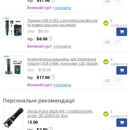
$
37.00
Vip:
Великий гурт:
уточнити
Тример VGR V-052 з регулятором висоти
В
та універсальною насадкою
наявності
$
6.50
Опт
$
6.00
Vip:
Великий гурт:
уточнити
Акумуляторна машника для стриження
В
(clipper) VGR V-696, 4 насадки, LED display
наявності
$
18.00
Опт
$
17.00
Vip:
Великий гурт:
уточнити
Персональні рекомендації
Ліхтар Police 8626-XPE, 1х18650/3xAAA,
В
zoom, ЗП 220V/12V, Box
наявності
$
3.00
$
2.80
Vip: