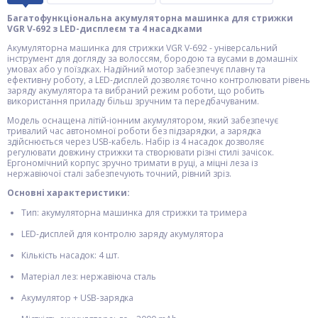
Багатофункціональна акумуляторна машинка для стрижки
VGR V‑692 з LED-дисплеєм та 4 насадками
Акумуляторна машинка для стрижки VGR V-692 - універсальний
інструмент для догляду за волоссям, бородою та вусами в домашніх
умовах або у поїздках. Надійний мотор забезпечує плавну та
ефективну роботу, а LED-дисплей дозволяє точно контролювати рівень
заряду акумулятора та вибраний режим роботи, що робить
використання приладу більш зручним та передбачуваним.
Модель оснащена літій-іонним акумулятором, який забезпечує
тривалий час автономної роботи без підзарядки, а зарядка
здійснюється через USB-кабель. Набір із 4 насадок дозволяє
регулювати довжину стрижки та створювати різні стилі зачісок.
Ергономічний корпус зручно тримати в руці, а міцні леза із
нержавіючої сталі забезпечують точний, рівний зріз.
Основні характеристики:
Тип: акумуляторна машинка для стрижки та тримера
LED-дисплей для контролю заряду акумулятора
Кількість насадок: 4 шт.
Матеріал лез: нержавіюча сталь
Акумулятор + USB-зарядка