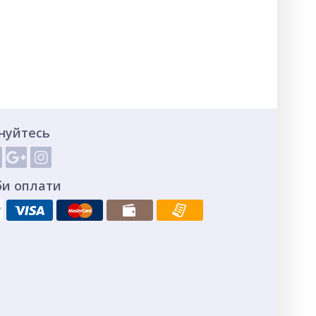
нуйтесь
би оплати