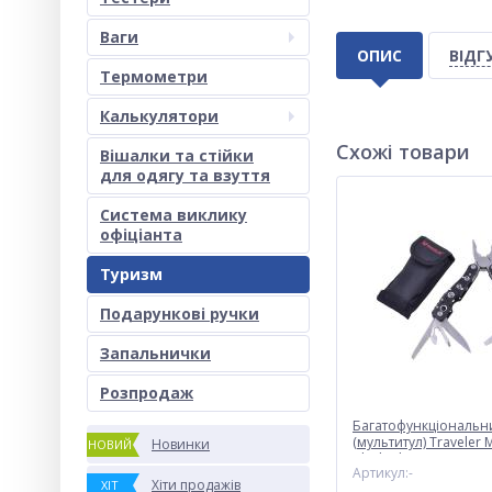
Ваги
ОПИС
ВІДГ
Термометри
Калькулятори
Схожі товари
Вішалки та стійки
для одягу та взуття
Система виклику
офіціанта
Туризм
Подарункові ручки
Запальнички
Розпродаж
Багатофункціональн
(мультитул) Traveler 
Новинки
НОВИЙ
Black/Blue 16см
Артикул:-
Хіти продажів
ХІТ