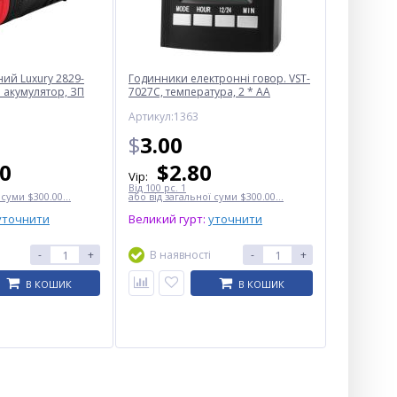
ий Luxury 2829-
Годинники електронні говор. VST-
 акумулятор, ЗП
7027С, температура, 2 * AA
Артикул:1363
$
3.00
50
$
2.80
Vip:
Від 100 pc. 1
 суми $300.00...
або від загальної суми $300.00...
уточнити
Великий гурт:
уточнити
-
+
В наявності
-
+
В КОШИК
В КОШИК