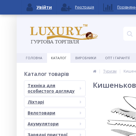
Увійти
Реєстрація
Порівнян
ГОЛОВНА
КАТАЛОГ
ВИРОБНИКИ
ОПТ І ГАРАНТІЇ
Туризм
Кишень
Каталог товарів
Кишеньковий
Техніка для
особистого догляду
Ліхтарі
Велотовари
Акумулятори
Зарядні пристрої