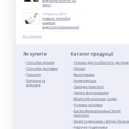
відеореєстратор на
авто?
17 лютого 2015
Навіщо потрібні
камери
відеоспостереження?
Всі новини
Як купити
Каталог продукції
Способи оплати
Техніка для особистого догляду
Cпособи доставки
Ліхтарі
Гарантія
Велотовари
Питання та
Акумулятори
відповіді
Зарядні пристрої
Дитячі фотоапарати
Bluetooth-колонки, радіо
Розумні окуляри
Багатофункціональні Smart
пристрої
Smart годинники і фітнес брасл
Наручні годинники