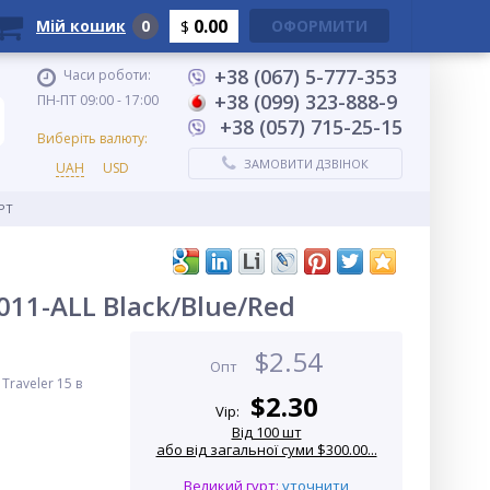
0.00
Мій кошик
0
ОФОРМИТИ
$
+38 (067) 5-777-353
Часи роботи:
+38 (099) 323-888-9
ПН-ПТ 09:00 - 17:00
+38 (057) 715-25-15
Виберіть валюту:
ЗАМОВИТИ ДЗВІНОК
UAH
USD
PT
011-ALL Black/Blue/Red
$
2.54
Опт
raveler 15 в
$
2.30
d
Vip:
Від 100 шт
або від загальної суми $300.00...
Великий гурт:
уточнити