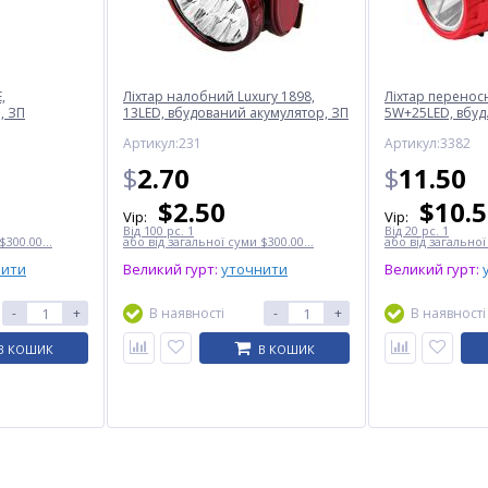
,
Ліхтар налобний Luxury 1898,
Ліхтар переносн
, ЗП
13LED, вбудований акумулятор, ЗП
5W+25LED, вбуд.
220V
220V
Артикул:231
Артикул:3382
$
2.70
$
11.50
$
2.50
$
10.
Vip:
Vip:
Від 100 pc. 1
Від 20 pc. 1
$300.00...
або від загальної суми $300.00...
або від загальної
нити
Великий гурт:
уточнити
Великий гурт:
-
+
В наявності
-
+
В наявності
В КОШИК
В КОШИК