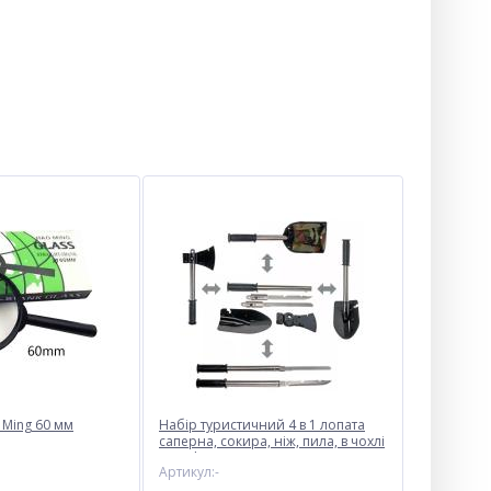
 Ming 60 мм
Набір туристичний 4 в 1 лопата
саперна, сокира, ніж, пила, в чохлі
Traveler Х-14
Артикул:-