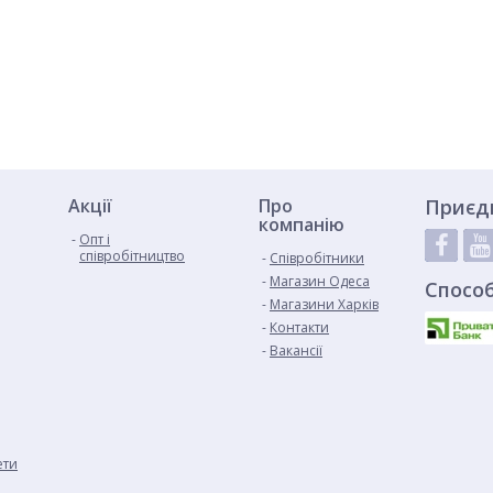
Акції
Про
Приєд
компанію
Опт і
співробітництво
Cпівробітники
Магазин Одеса
Спосо
Магазини Харків
Контакти
Вакансії
ети