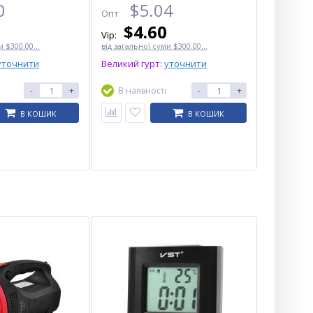
0
$
5.04
Опт
$
4.60
Vip:
 $300.00...
від загальної суми $300.00...
уточнити
Великий гурт:
уточнити
-
+
В наявності
-
+
В КОШИК
В КОШИК
Лопата Traveler HH-004
туристична
багатофункціональна,
складна для виживання 6 у 1
$
14.38
Опт
$13.50
Vip: