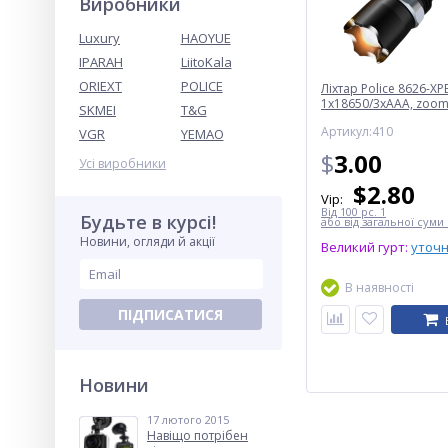
Виробники
Luxury
HAOYUE
IPARAH
LiitoKala
ORIEXT
POLICE
Ліхтар Police 8626-XPE
1х18650/3xAAA, zoom
SKMEI
T&G
220V/12V, Box
Артикул:410
VGR
YEMAO
$
3.00
Усі виробники
$
2.80
Vip:
Від 100 pc. 1
Будьте в курсі!
або від загальної суми 
Новини, огляди й акції
Великий гурт:
уточ
В наявності
ПІДПИСАТИСЯ
Новини
17 лютого 2015
Навіщо потрібен