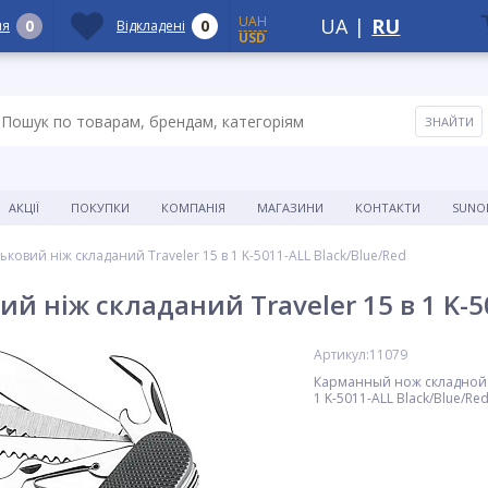
UAH
UA
|
RU
0
0
ня
Відкладені
USD
АКЦІЇ
ПОКУПКИ
КОМПАНІЯ
МАГАЗИНИ
КОНТАКТИ
SUNO
ковий ніж складаний Traveler 15 в 1 K-5011-ALL Black/Blue/Red
 ніж складаний Traveler 15 в 1 K-5
Артикул:11079
Карманный нож складной T
1 K-5011-ALL Black/Blue/Re