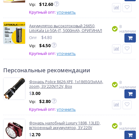
$
12.60
Vip:
Крупный опт:
уточнить
Аккумулятор высокотоковый 26650,
В
LiitoKala Lii-50A-JT, 5000mAh, ОРИГИНАЛ
наличии
$
4.80
Опт
$
4.50
Vip:
Крупный опт:
уточнить
Персональные рекомендации
Фонарь Police 8626-XPE, 1х18650/3xAAA,
В
zoom, ЗУ 220V/12V, Box
наличии
$
3.00
$
2.80
Vip:
Крупный опт:
уточнить
Фонарь налобный Luxury 1898, 13LED,
В
встроенный аккумулятор, ЗУ 220V
наличии
$
2.70