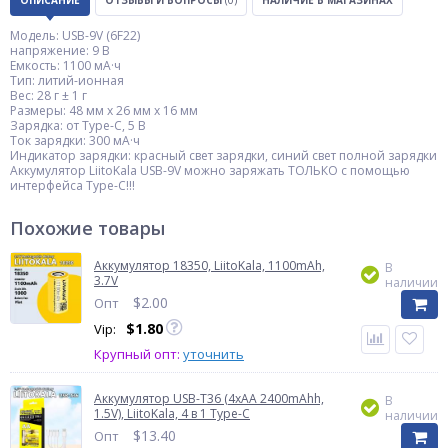
ОПИСАНИЕ
ОТЗЫВЫ И ВОПРОСЫ
(0)
НАЛИЧИЕ В МАГАЗИНАХ
Модель: USB-9V (6F22)
напряжение: 9 В
Емкость: 1100 мА·ч
Тип: литий-ионная
Вес: 28 г ± 1 г
Размеры: 48 мм x 26 мм x 16 мм
Зарядка: от Type-C, 5 В
Ток зарядки: 300 мА·ч
Индикатор зарядки: красный свет зарядки, синий свет полной зарядки
Аккумулятор LiitoKala USB-9V можно заряжать ТОЛЬКО с помощью
интерфейса Type-C!!!
Похожие товары
Аккумулятор 18350, LiitoKala, 1100mAh,
В
3.7V
наличии
$
2.00
Опт
$
1.80
Vip:
Крупный опт:
уточнить
Аккумулятор USB-T36 (4xAA 2400mAhh,
В
1.5V), LiitoKala, 4 в 1 Type-C
наличии
$
13.40
Опт