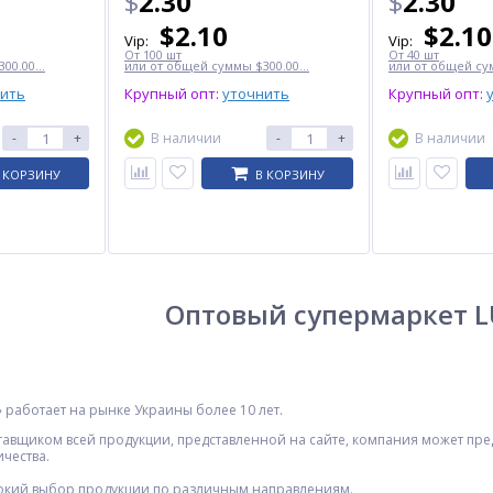
$
2.30
$
2.30
$
2.10
$
2.10
Vip:
Vip:
От 100 шт
От 40 шт
00.00...
или от общей суммы $300.00...
или от общей сум
нить
Крупный опт:
уточнить
Крупный опт:
-
+
В наличии
-
+
В наличии
 КОРЗИНУ
В КОРЗИНУ
Оптовый супермаркет 
работает на рынке Украины более 10 лет.
тавщиком всей продукции, представленной на сайте, компания может пр
ичества.
кий выбор продукции по различным направлениям.