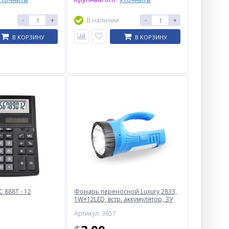
-
+
В наличии
-
+
В КОРЗИНУ
В КОРЗИНУ
 888T - 12
Фонарь переносной Luxury 2833,
1W+12LED, встр. аккумулятор, ЗУ
220V
Артикул: 3657