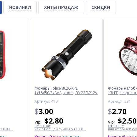
НОВИНКИ
ХИТЫ ПРОДАЖ
СКИДКИ
Фонарь Police 8626-XPE,
Фонарь налобны
1х18650/3xAAA, zoom, ЗУ 220V/12V,
13LED, встроен
Box
ЗУ 220V
Артикул: 410
Артикул: 231
$
3.00
$
2.70
$
2.80
$
2.50
Vip:
Vip:
От 100 шт
От 100 шт
00.00...
или от общей суммы $300.00...
или от общей сум
нить
Крупный опт:
уточнить
Крупный опт: