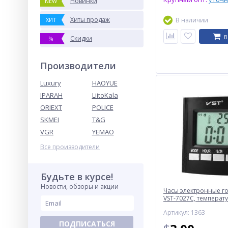
Новинки
NEW
Хиты продаж
ХИТ
В наличии
В
Скидки
%
Производители
Luxury
HAOYUE
IPARAH
LiitoKala
ORIEXT
POLICE
SKMEI
T&G
VGR
YEMAO
Все производители
Будьте в курсе!
Новости, обзоры и акции
Часы электронные г
VST-7027С, температ
Артикул: 1363
ПОДПИСАТЬСЯ