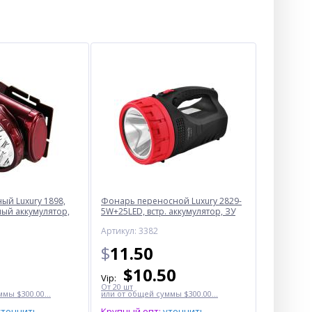
й Luxury 1898,
Фонарь переносной Luxury 2829-
ный аккумулятор,
5W+25LED, встр. аккумулятор, ЗУ
220V
Артикул: 3382
$
11.50
$
10.50
Vip:
От 20 шт
мы $300.00...
или от общей суммы $300.00...
уточнить
Крупный опт:
уточнить