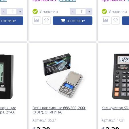
-
+
В наличии
-
+
В наличии
 КОРЗИНУ
В КОРЗИНУ
оворящие
Весы ювелирные 668/200, 200г
Калькулятор SDC
ура, 2*AA
(0,01г), ОРИГИНАЛ
Артикул: 3527
Артикул: 1021