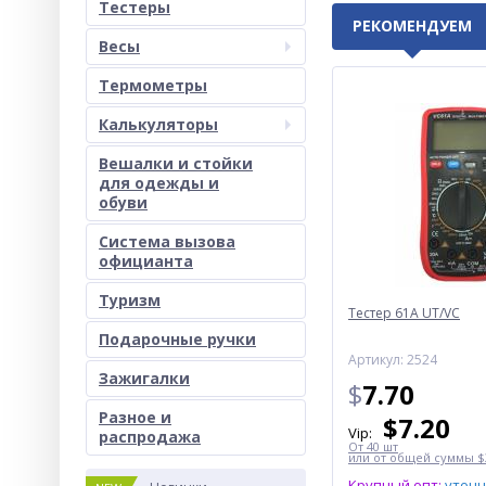
Тестеры
РЕКОМЕНДУЕМ
Весы
Термометры
Калькуляторы
Вешалки и стойки
для одежды и
обуви
Система вызова
официанта
Туризм
Тестер 61A UT/VC
Подарочные ручки
Артикул: 2524
Зажигалки
$
7.70
Разное и
$
7.20
Vip:
раcпродажа
От 40 шт
или от общей суммы $3
Крупный опт:
уточ