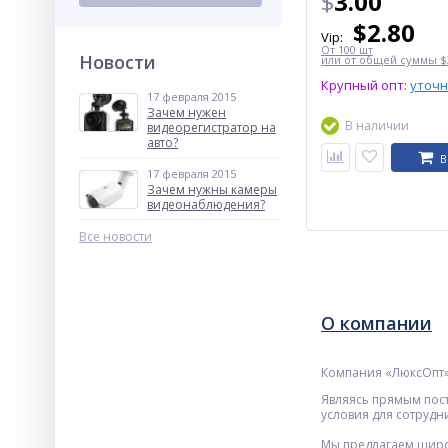
$
3.00
$
2.80
Vip:
От 100 шт
Новости
или от общей суммы $3
Крупный опт:
уточ
17 февраля 2015
Зачем нужен
В наличии
видеорегистратор на
авто?
В
17 февраля 2015
Зачем нужны камеры
видеонаблюдения?
Все новости
О компании
Компания «ЛюксОпт» 
Являясь прямым пос
условия для сотрудн
Мы предлагаем широ