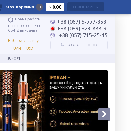
0.00
Моя корзина
0
ОФОРМИТЬ
$
Время работы:
+38 (067) 5-777-353
ПН-ПТ 09:00 – 17:00
+38 (099) 323-888-9
СБ-НД выходные
+38 (057) 715-25-15
Выберите валюту:
ЗАКАЗАТЬ ЗВОНОК
UAH
USD
SUNOPT