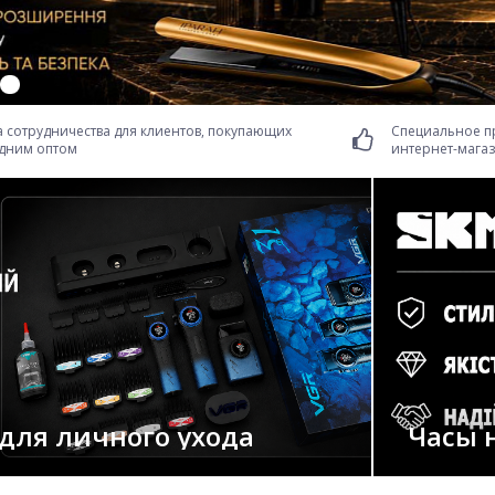
а сотрудничества для клиентов, покупающих
Специальное п
едним оптом
интернет-мага
для личного ухода
Часы 