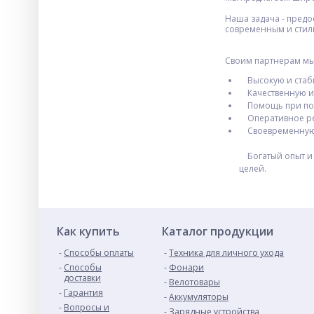
Наша задача - предо
современным и стил
Своим партнерам мы
Высокую и стаби
Качественную и
Помощь при под
Оперативное реш
Своевременную о
Богатый опыт и п
целей.
Как купить
Каталог продукции
Способы оплаты
Техника для личного ухода
Способы
Фонари
доставки
Велотовары
Гарантия
Аккумуляторы
Вопросы и
Зарядные устройства