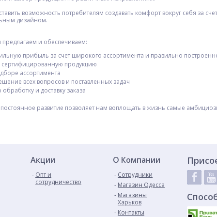
ставить возможность потребителям создавать комфорт вокруг себя за сч
ьным дизайном.
 предлагаем и обеспечиваем:
льную прибыль за счет широкого ассортимента и правильно построенн
 сертифицированную продукцию
боре ассортимента
ение всех вопросов и поставленных задач
бработку и доставку заказа
остоянное развитие позволяет нам воплощать в жизнь самые амбициозны
Акции
О Компании
Присо
Опт и
Сотрудники
сотрудничество
Магазин Одесса
Магазины
Спосо
Харьков
Контакты