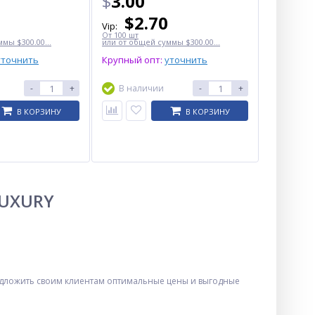
$
3.00
$
2.70
Vip:
От 100 шт
мы $300.00...
или от общей суммы $300.00...
уточнить
Крупный опт:
уточнить
-
+
В наличии
-
+
В КОРЗИНУ
В КОРЗИНУ
LUXURY
едложить своим клиентам оптимальные цены и выгодные