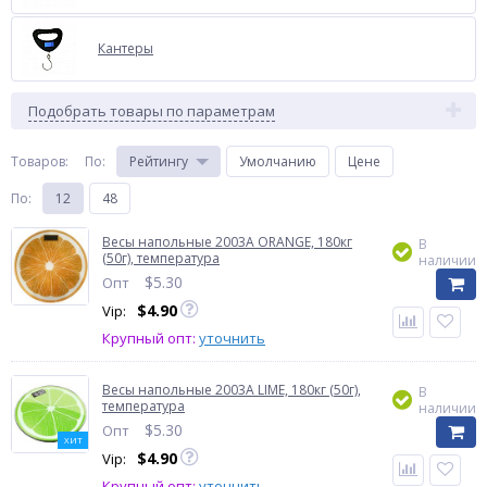
Кантеры
Подобрать товары по параметрам
Товаров:
По
:
Рейтингу
Умолчанию
Цене
По
:
12
48
Весы напольные 2003A ORANGE, 180кг
В
(50г), температура
наличии
$
5.30
Опт
$
4.90
Vip:
Крупный опт:
уточнить
Весы напольные 2003A LIME, 180кг (50г),
В
температура
наличии
$
5.30
Опт
ХИТ
$
4.90
Vip:
Крупный опт:
уточнить