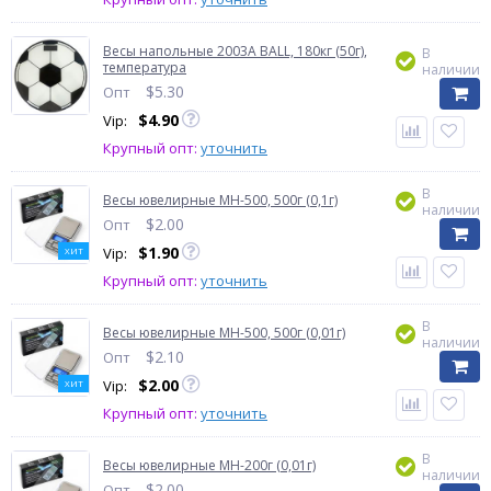
Весы напольные 2003A BALL, 180кг (50г),
В
температура
наличии
$
5.30
Опт
$
4.90
Vip:
Крупный опт:
уточнить
В
Весы ювелирные MH-500, 500г (0,1г)
наличии
$
2.00
Опт
$
1.90
Vip:
ХИТ
Крупный опт:
уточнить
В
Весы ювелирные MH-500, 500г (0,01г)
наличии
$
2.10
Опт
$
2.00
Vip:
ХИТ
Крупный опт:
уточнить
В
Весы ювелирные MH-200г (0,01г)
наличии
$
2.00
Опт