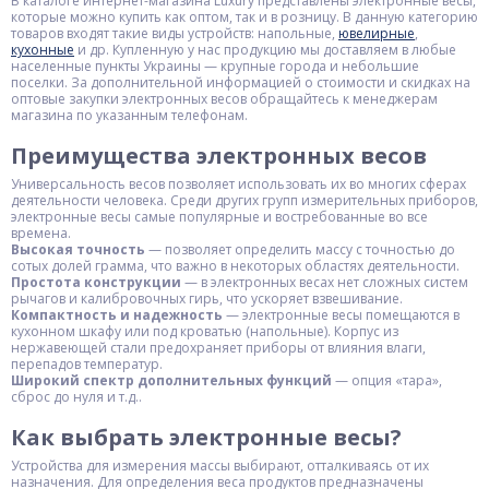
В каталоге интернет-магазина Luxury представлены электронные весы,
которые можно купить как оптом, так и в розницу. В данную категорию
товаров входят такие виды устройств: напольные,
ювелирные
,
кухонные
и др. Купленную у нас продукцию мы доставляем в любые
населенные пункты Украины — крупные города и небольшие
поселки. За дополнительной информацией о стоимости и скидках на
оптовые закупки электронных весов обращайтесь к менеджерам
магазина по указанным телефонам.
Преимущества электронных весов
Универсальность весов позволяет использовать их во многих сферах
деятельности человека. Среди других групп измерительных приборов,
электронные весы самые популярные и востребованные во все
времена.
Высокая точность
— позволяет определить массу с точностью до
сотых долей грамма, что важно в некоторых областях деятельности.
Простота конструкции
— в электронных весах нет сложных систем
рычагов и калибровочных гирь, что ускоряет взвешивание.
Компактность и надежность
— электронные весы помещаются в
кухонном шкафу или под кроватью (напольные). Корпус из
нержавеющей стали предохраняет приборы от влияния влаги,
перепадов температур.
Широкий спектр дополнительных функций
— опция «тара»,
сброс до нуля и т.д..
Как выбрать электронные весы?
Устройства для измерения массы выбирают, отталкиваясь от их
назначения. Для определения веса продуктов предназначены