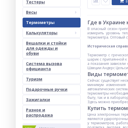
Тестеры
В
Весы
Где в Украине
Термометры
В опасный сезон грипп
Калькуляторы
измерить уровень те
термометра. Оптовый с
Вешалки и стойки
Историческая справ
для одежды и
обуви
Термометр с греческог
шарик с припаянной к 
Система вызова
а показания зависели 
Швеции Андерс Цельсий 
официанта
Виды термоме
Туризм
Сейчас существует нес
минимум изменения 
автоматических систе
Подарочные ручки
термометры необходимы
быту, так и в лаборат
Зажигалки
Здесь можно приобрест
Купить термом
Разное и
Цена электронных тер
раcпродажа
являются ударопрочным
у термометров, работ
подсветка дисплея, в