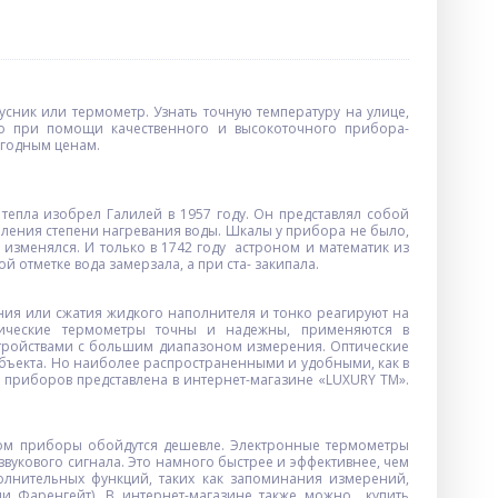
сник или термометр. Узнать точную температуру на улице,
ко при помощи качественного и высокоточного прибора-
ыгодным ценам.
тепла изобрел Галилей в 1957 году. Он представлял собой
еления степени нагревания воды. Шкалы у прибора не было,
изменялся. И только в 1742 году астроном и математик из
 отметке вода замерзала, а при ста- закипала.
ния или сжатия жидкого наполнителя и тонко реагируют на
нические термометры точны и надежны, применяются в
стройствами с большим диапазоном измерения. Оптические
бъекта. Но наиболее распространенными и удобными, как в
х приборов представлена в интернет-магазине «LUXURY TM».
птом приборы обойдутся дешевле. Электронные термометры
укового сигнала. Это намного быстрее и эффективнее, чем
олнительных функций, таких как запоминания измерений,
ли Фаренгейт). В интернет-магазине также можно купить