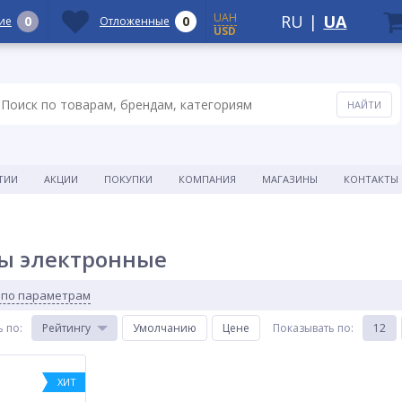
UAH
RU
|
UA
0
0
ие
Отложенные
USD
ТИИ
АКЦИИ
ПОКУПКИ
КОМПАНИЯ
МАГАЗИНЫ
КОНТАКТЫ
ы электронные
 по параметрам
ь по
:
Рейтингу
Умолчанию
Цене
Показывать по
:
12
ХИТ