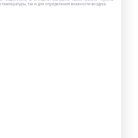
температуры, так и для определения влажности воздуха.
Детский фотоаппарат Q6,
PINK DINOSAUR
$
7.20
Опт
$7.00
Vip: