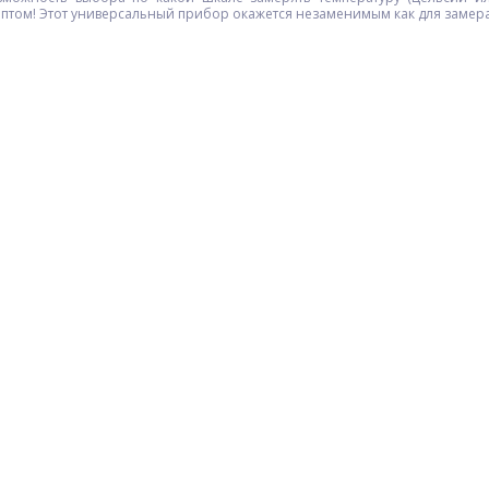
птом! Этот универсальный прибор окажется незаменимым как для замера 
ХИТ
ка
Bluetooth-колонка TG396 с
Фонарь налобный 1804-
 V-
RGB ПОДСВЕТКОЙ,
LED(Red)+COB(White),
lay
speakerphone, радио, black
1x18650, ЗУ Type-C
$
9.35
$
2.70
Опт
Опт
$9.14
$2.50
Vip:
Vip: