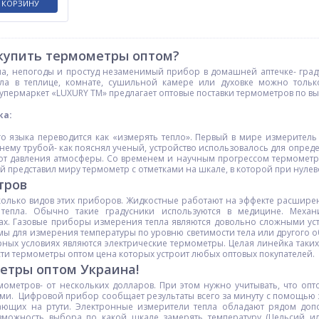
 КОРЗИНУ
 купить термометры оптом?
а, непогоды и простуд незаменимый прибор в домашней аптечке- граду
пла в теплице, комнате, сушильной камере или духовке можно толь
упермаркет «LUXURY TM» предлагает оптовые поставки термометров по в
ка:
о языка переводится как «измерять тепло». Первый в мире измеритель 
нему трубой- как пояснял ученый, устройство использовалось для опред
от давления атмосферы. Со временем и научным прогрессом термометр 
представил миру термометр с отметками на шкале, в которой при нулевой
тров
колько видов этих приборов. Жидкостные работают на эффекте расшире
тепла. Обычно такие градусники используются в медицине. Меха
мах. Газовые приборы измерения тепла являются довольно сложными у
 для измерения температуры по уровню светимости тела или другого о
орных условиях являются электрические термометры. Целая линейка таки
и термометры оптом цена которых устроит любых оптовых покупателей.
етры оптом Украина!
мометров- от нескольких долларов. При этом нужно учитывать, что о
и. Цифровой прибор сообщает результаты всего за минуту с помощью зв
ающих на ртути. Электронные измерители тепла обладают рядом доп
озможность выбора по какой шкале замерять температуру (Цельсий и