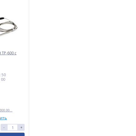
 TP-600 с
:
50
100
00.00...
нить
-
+