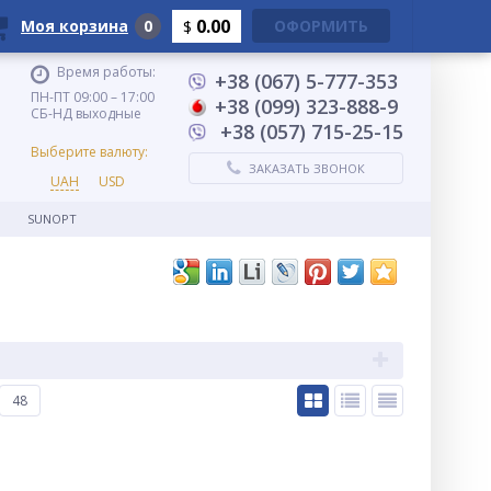
0.00
Моя корзина
0
ОФОРМИТЬ
$
Время работы:
+38 (067) 5-777-353
ПН-ПТ 09:00 – 17:00
+38 (099) 323-888-9
СБ-НД выходные
+38 (057) 715-25-15
Выберите валюту:
ЗАКАЗАТЬ ЗВОНОК
UAH
USD
SUNOPT
48