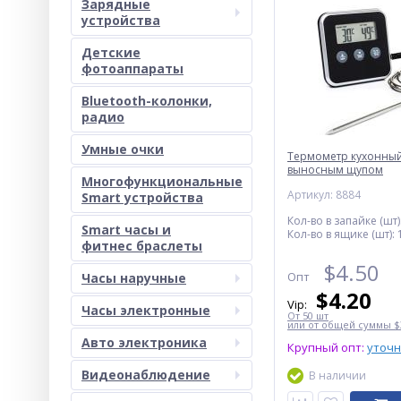
Зарядные
устройства
Детские
фотоаппараты
Bluetooth-колонки,
радио
Умные очки
Термометр кухонный
выносным щупом
Многофункциональные
Артикул: 8884
Smart устройства
Кол-во в запайке (шт)
Smart часы и
Кол-во в ящике (шт):
фитнес браслеты
$
4.50
Опт
Часы наручные
$
4.20
Vip:
Часы электронные
От 50 шт
или от общей суммы $3
Авто электроника
Крупный опт:
уточ
Видеонаблюдение
В наличии