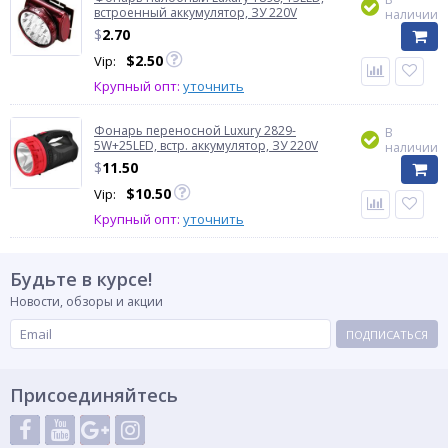
встроенный аккумулятор, ЗУ 220V
наличии
$
2.70
$
2.50
Vip:
Крупный опт:
уточнить
Фонарь переносной Luxury 2829-
В
5W+25LED, встр. аккумулятор, ЗУ 220V
наличии
$
11.50
$
10.50
Vip:
Крупный опт:
уточнить
Будьте в курсе!
Новости, обзоры и акции
ПОДПИСАТЬСЯ
Присоединяйтесь