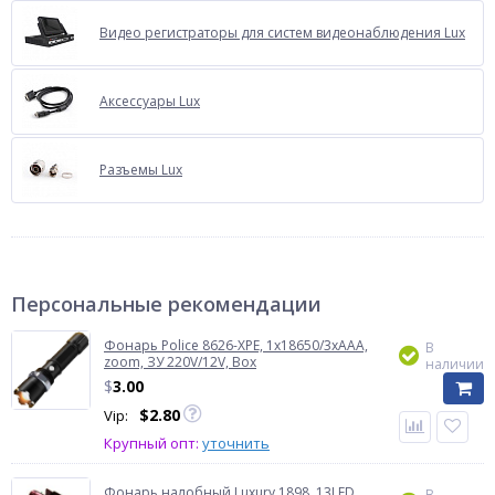
Видео регистраторы для систем видеонаблюдения Lux
Аксессуары Lux
Разъемы Lux
Персональные рекомендации
Фонарь Police 8626-XPE, 1х18650/3xAAA,
В
zoom, ЗУ 220V/12V, Box
наличии
$
3.00
$
2.80
Vip:
Крупный опт:
уточнить
Фонарь налобный Luxury 1898, 13LED,
В