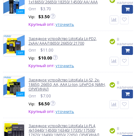
1x18650/ 26650/ 18350/ 14500/ AA/ AAA
наличии
$
3.70
Опт
ХИТ
$
3.50
Vip:
Крупный опт:
уточнить
Зарядное устройство LiitoKala Lii-PD2,
В
2xАА/ ААА/18650/ 26650/ 21700
наличии
$
11.00
Опт
ХИТ
$
10.00
Vip:
Крупный опт:
уточнить
Зарядное устройство LiitoKala Lii-S2, 2x-
В
18650, 26650, АА, ААА Li-Ion, LiFePO4, NiMH,
наличии
ОРИГИНАЛ
ХИТ
$
7.00
Опт
$
6.50
Vip:
Крупный опт:
уточнить
Зарядное устройство LiitoKala Lii-PL4,
В
4x10440/ 14500/ 16340/ 17335/ 17500/
наличии
17670/ 18490/ 18650/ 22650, ОРИГИНАЛ