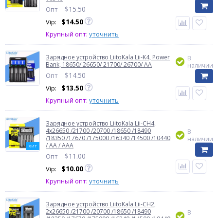
$
15.50
Опт
$
14.50
Vip:
Крупный опт:
уточнить
Зарядное устройство LiitoKala Lii-K4, Power
В
Bank, 18650/ 26650/ 21700/ 26700/ AA
наличии
$
14.50
Опт
$
13.50
Vip:
Крупный опт:
уточнить
Зарядное устройство LiitoKala Lii-CH4,
4x26650 /21700 /20700 /18650 /18490
В
/18350 /17670 /175000 /16340 /14500 /10440
наличии
/ AA / AAA
ХИТ
$
11.00
Опт
$
10.00
Vip:
Крупный опт:
уточнить
Зарядное устройство LiitoKala Lii-CH2,
2x26650 /21700 /20700 /18650 /18490
В