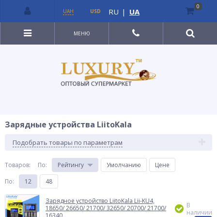
0
RU
|
UA
UAH
USD
МЕНЮ
Зарядные устройства LiitoKala
Подобрать товары по параметрам
Товаров:
По
:
Рейтингу
Умолчанию
Цене
По
:
12
48
Зарядное устройство LiitoKala Lii-KU4,
В
18650/ 26650/ 21700/ 32650/ 20700/ 21700/
наличии
16340