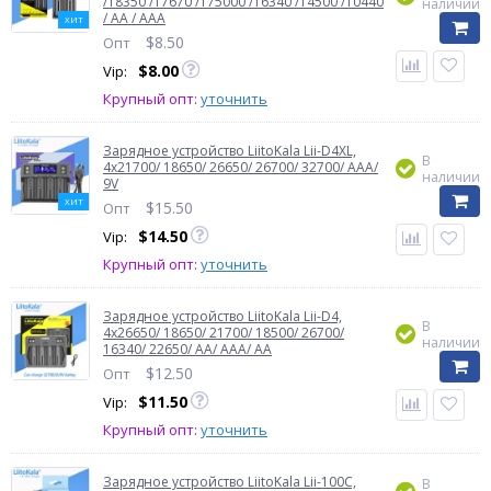
/18350 /17670 /175000 /16340 /14500 /10440
наличии
/ AA / AAA
ХИТ
$
8.50
Опт
$
8.00
Vip:
Крупный опт:
уточнить
Зарядное устройство LiitoKala Lii-D4XL,
В
4x21700/ 18650/ 26650/ 26700/ 32700/ AAA/
наличии
9V
ХИТ
$
15.50
Опт
$
14.50
Vip:
Крупный опт:
уточнить
Зарядное устройство LiitoKala Lii-D4,
В
4x26650/ 18650/ 21700/ 18500/ 26700/
наличии
16340/ 22650/ AA/ AAA/ AA
$
12.50
Опт
$
11.50
Vip:
Крупный опт:
уточнить
Зарядное устройство LiitoKala Lii-100C,
В