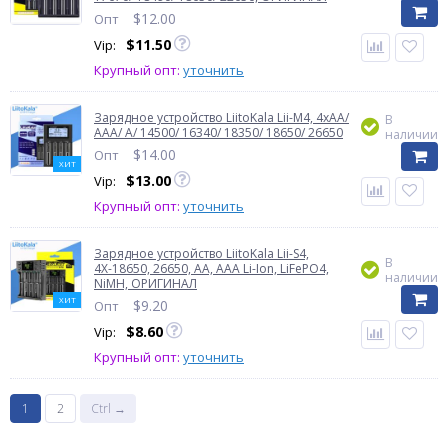
$
12.00
Опт
$
11.50
Vip:
Крупный опт:
уточнить
Зарядное устройство LiitoKala Lii-M4, 4хАА/
В
ААА/ A/ 14500/ 16340/ 18350/ 18650/ 26650
наличии
$
14.00
Опт
ХИТ
$
13.00
Vip:
Крупный опт:
уточнить
Зарядное устройство LiitoKala Lii-S4,
В
4Х-18650, 26650, АА, ААА Li-Ion, LiFePO4,
наличии
NiMH, ОРИГИНАЛ
ХИТ
$
9.20
Опт
$
8.60
Vip:
Крупный опт:
уточнить
1
2
Ctrl →