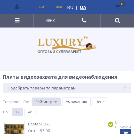
0
RU
|
UA
UAH
USD
МЕНЮ
Платы видеозахвата для видеонаблюдения
Подобрать товары по параметрам
Товаров:
По
:
Рейтингу
Умолчанию
Цене
По
:
12
48
В
Плата 9008 R
наличии
$
3.00
Опт