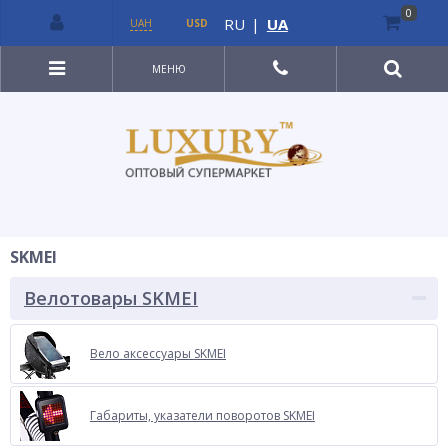
0
RU
|
UA
UAH
USD
МЕНЮ
SKMEI
Велотовары SKMEI
Вело аксессуары SKMEI
Габариты, указатели поворотов SKMEI