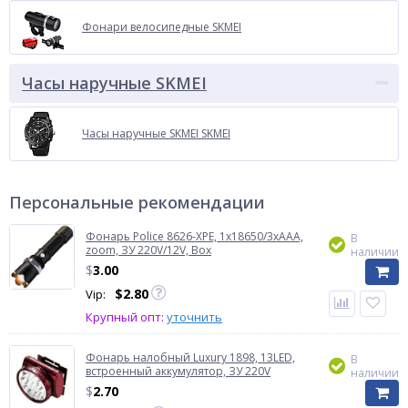
Фонари велосипедные SKMEI
Часы наручные SKMEI
Часы наручные SKMEI SKMEI
Персональные рекомендации
Фонарь Police 8626-XPE, 1х18650/3xAAA,
В
zoom, ЗУ 220V/12V, Box
наличии
$
3.00
$
2.80
Vip:
Крупный опт:
уточнить
Фонарь налобный Luxury 1898, 13LED,
В
встроенный аккумулятор, ЗУ 220V
наличии
$
2.70