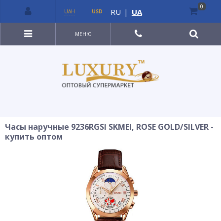
0
RU
|
UA
UAH
USD
МЕНЮ
Часы наручные 9236RGSI SKMEI, ROSE GOLD/SILVER -
купить оптом