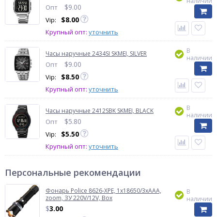
наличии
$
9.00
Опт
$
8.00
Vip:
Крупный опт:
уточнить
В
Часы наручные 2434SI SKMEI, SILVER
наличии
$
9.00
Опт
$
8.50
Vip:
Крупный опт:
уточнить
В
Часы наручные 2412SBK SKMEI, BLACK
наличии
$
5.80
Опт
$
5.50
Vip:
Крупный опт:
уточнить
Персональные рекомендации
Фонарь Police 8626-XPE, 1х18650/3xAAA,
В
zoom, ЗУ 220V/12V, Box
наличии
$
3.00