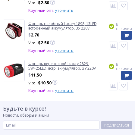
$
2.80
Vip:
Крупный опт:
уточнить
Фонарь налобный Luxury 1898, 13LED,
В
встроенный аккумулятор, ЗУ 220V
наличии
$
2.70
$
2.50
Vip:
Крупный опт:
уточнить
Фонарь переносной Luxury 2829-
В
5W+25LED, встр. аккумулятор, ЗУ 220V
наличии
$
11.50
$
10.50
Vip:
Крупный опт:
уточнить
Будьте в курсе!
Новости, обзоры и акции
ПОДПИСАТЬСЯ