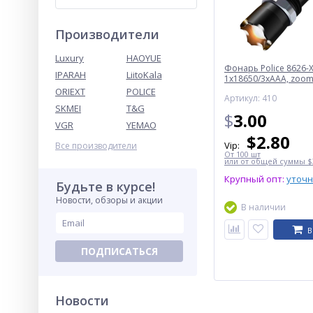
Производители
Luxury
HAOYUE
Фонарь Police 8626-X
IPARAH
LiitoKala
1х18650/3xAAA, zoom,
Box
ORIEXT
POLICE
Артикул: 410
SKMEI
T&G
$
3.00
VGR
YEMAO
$
2.80
Vip:
Все производители
От 100 шт
или от общей суммы $3
Крупный опт:
уточ
Будьте в курсе!
Новости, обзоры и акции
В наличии
В
ПОДПИСАТЬСЯ
Новости