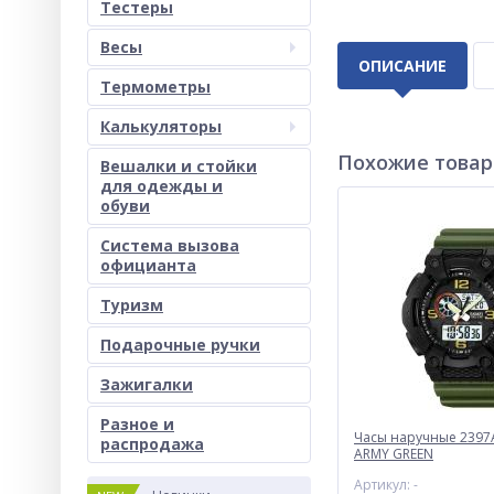
Тестеры
Весы
ОПИСАНИЕ
Термометры
Калькуляторы
Похожие това
Вешалки и стойки
для одежды и
обуви
Система вызова
официанта
Туризм
Подарочные ручки
Зажигалки
Разное и
Часы наручные 2397A
раcпродажа
ARMY GREEN
Артикул: -