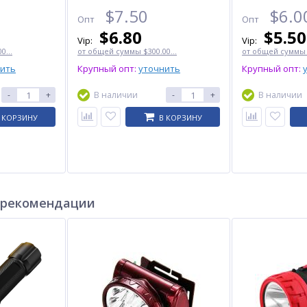
$
7.50
$
6.0
Опт
Опт
$
6.80
$
5.50
Vip:
Vip:
0...
от общей суммы $300.00...
от общей суммы $
нить
Крупный опт:
уточнить
Крупный опт:
-
+
В наличии
-
+
В наличии
ХИТ
 КОРЗИНУ
В КОРЗИНУ
 рекомендации
Часы наручные 2284TGD
Велоперчатки BAISK BSK-
LCD
SKMEI, SILVER/GOLD
2295, gray, M size
$
11.50
$
2.60
Опт
Опт
$10.50
$2.50
Vip:
Vip: