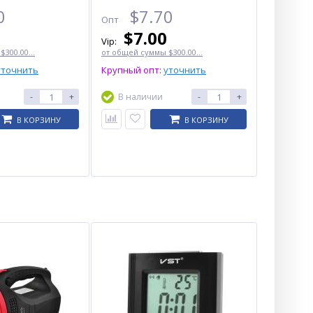
0
$
7.70
Опт
$
7.00
Vip:
300.00...
от общей суммы $300.00...
уточнить
Крупный опт:
уточнить
-
+
В наличии
-
+
В КОРЗИНУ
В КОРЗИНУ
Аккумуляторная машинка
для стрижки (clipper) VGR V-
699 WHITE, 4 насадки, LED
display
$
12.00
Опт
$11.30
Vip: