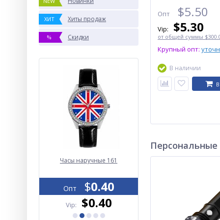
Новинки
NEW
$
5.50
Опт
Хиты продаж
ХИТ
$
5.30
Vip:
Скидки
от общей суммы $300.0
%
Крупный опт:
уточ
В наличии
В
Персональные
я машинка
Часы наручные 161
Автомобильный
per) VGR V-
видеорегистратор 258, 
садки, LED
2.4'', 1080P Full HD
2.00
$
0.40
$
6.50
Опт
Опт
.30
$0.40
$6.20
Vip:
Vip: