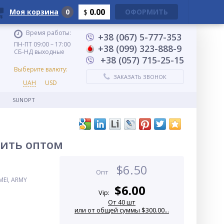
0.00
Моя корзина
0
ОФОРМИТЬ
$
Время работы:
+38 (067) 5-777-353
ПН-ПТ 09:00 – 17:00
+38 (099) 323-888-9
СБ-НД выходные
+38 (057) 715-25-15
Выберите валюту:
ЗАКАЗАТЬ ЗВОНОК
UAH
USD
SUNOPT
пить оптом
$
6.50
Опт
MEI, ARMY
$
6.00
Vip:
От 40 шт
или от общей суммы $300.00...