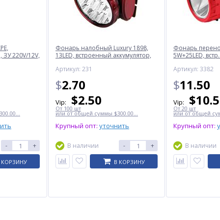
PE,
Фонарь налобный Luxury 1898,
Фонарь перенос
 ЗУ 220V/12V,
13LED, встроенный аккумулятор,
5W+25LED, встр.
ЗУ 220V
220V
Артикул: 231
Артикул: 3382
$
2.70
$
11.50
$
2.50
$
10.
Vip:
Vip:
От 100 шт
От 20 шт
00.00...
или от общей суммы $300.00...
или от общей сум
нить
Крупный опт:
уточнить
Крупный опт:
-
+
В наличии
-
+
В наличии
 КОРЗИНУ
В КОРЗИНУ