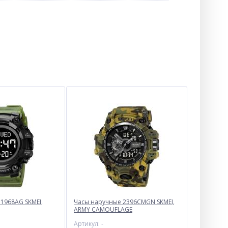
1968AG SKMEI,
Часы наручные 2396CMGN SKMEI,
ARMY CAMOUFLAGE
Артикул: -