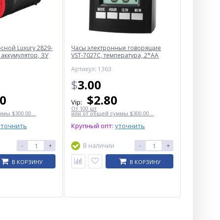
ной Luxury 2829-
Часы электронные говорящие
 аккумулятор, ЗУ
VST-7027С, температура, 2*AA
Артикул: 1363
$
3.00
50
$
2.80
Vip:
От 100 шт
мы $300.00...
или от общей суммы $300.00...
уточнить
Крупный опт:
уточнить
-
+
В наличии
-
+
В КОРЗИНУ
В КОРЗИНУ