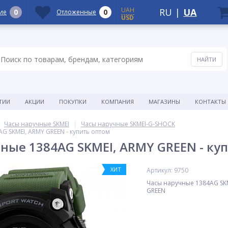
UAH
RU
|
UA
0
0
ие
Отложенные
USD
ТИИ
АКЦИИ
ПОКУПКИ
КОМПАНИЯ
МАГАЗИНЫ
КОНТАКТЫ
Часы наручные SKMEI
Часы наручные SKMEI-G-SHOCK
G SKMEI, ARMY GREEN - купить оптом
ные 1384AG SKMEI, ARMY GREEN - ку
ХИТ
Артикул: 9750
Часы наручные 1384AG SK
GREEN