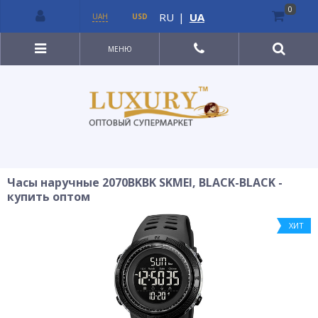
0
RU
|
UA
UAH
USD
МЕНЮ
Часы наручные 2070BKBK SKMEI, BLACK-BLACK -
купить оптом
ХИТ