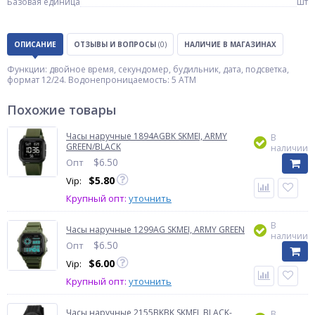
Базовая единица
шт
ОПИСАНИЕ
ОТЗЫВЫ И ВОПРОСЫ
(0)
НАЛИЧИЕ В МАГАЗИНАХ
Функции: двойное время, секундомер, будильник, дата, подсветка,
формат 12/24. Водонепроницаемость: 5 ATM
Похожие товары
Часы наручные 1894AGBK SKMEI, ARMY
В
GREEN/BLACK
наличии
$
6.50
Опт
$
5.80
Vip:
Крупный опт:
уточнить
В
Часы наручные 1299AG SKMEI, ARMY GREEN
наличии
$
6.50
Опт
$
6.00
Vip:
Крупный опт:
уточнить
Часы наручные 2155BKBK SKMEI, BLACK-
В