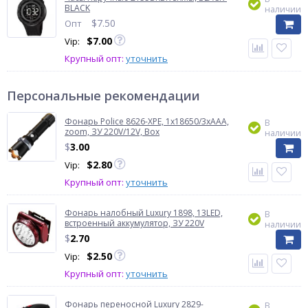
BLACK
наличии
$
7.50
Опт
$
7.00
Vip:
Крупный опт:
уточнить
Персональные рекомендации
Фонарь Police 8626-XPE, 1х18650/3xAAA,
В
zoom, ЗУ 220V/12V, Box
наличии
$
3.00
$
2.80
Vip:
Крупный опт:
уточнить
Фонарь налобный Luxury 1898, 13LED,
В
встроенный аккумулятор, ЗУ 220V
наличии
$
2.70
$
2.50
Vip:
Крупный опт:
уточнить
Фонарь переносной Luxury 2829-
В