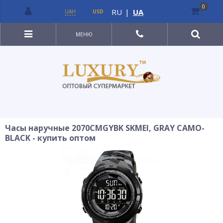
0
RU
|
UA
UAH
USD
МЕНЮ
Часы наручные 2070CMGYBK SKMEI, GRAY CAMO-
BLACK - купить оптом