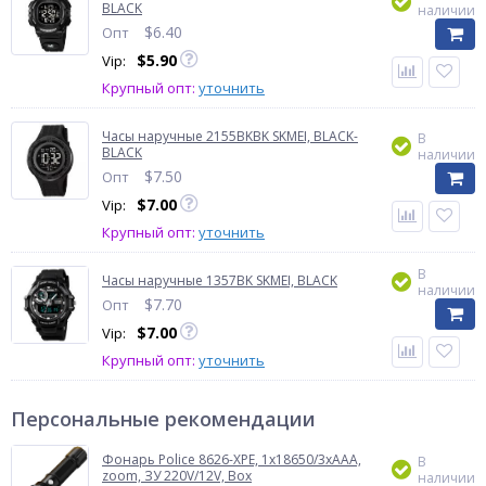
BLACK
наличии
$
6.40
Опт
$
5.90
Vip:
Крупный опт:
уточнить
Часы наручные 2155BKBK SKMEI, BLACK-
В
BLACK
наличии
$
7.50
Опт
$
7.00
Vip:
Крупный опт:
уточнить
В
Часы наручные 1357BK SKMEI, BLACK
наличии
$
7.70
Опт
$
7.00
Vip:
Крупный опт:
уточнить
Персональные рекомендации
Фонарь Police 8626-XPE, 1х18650/3xAAA,
В
zoom, ЗУ 220V/12V, Box
наличии