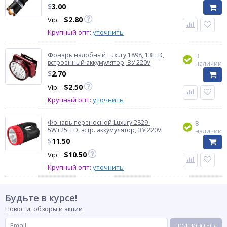
$
3.00
$
2.80
Vip:
Крупный опт:
уточнить
Фонарь налобный Luxury 1898, 13LED,
В
встроенный аккумулятор, ЗУ 220V
наличии
$
2.70
$
2.50
Vip:
Крупный опт:
уточнить
Фонарь переносной Luxury 2829-
В
5W+25LED, встр. аккумулятор, ЗУ 220V
наличии
$
11.50
$
10.50
Vip:
Крупный опт:
уточнить
Будьте в курсе!
Новости, обзоры и акции
ПОДПИСАТЬСЯ