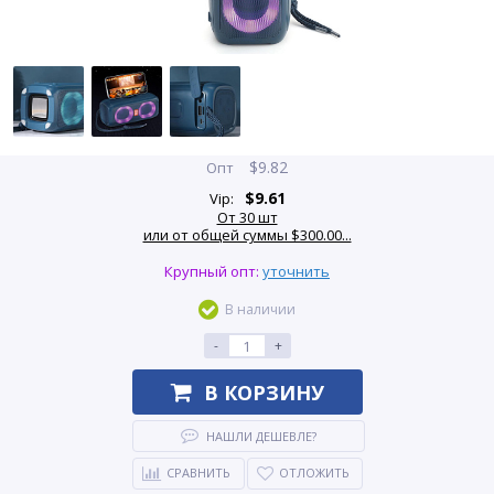
$
9.82
Опт
$
9.61
Vip:
От 30 шт
или от общей суммы $300.00...
Крупный опт:
уточнить
В наличии
-
+
В КОРЗИНУ
НАШЛИ ДЕШЕВЛЕ?
СРАВНИТЬ
ОТЛОЖИТЬ