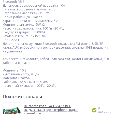
Bluetooth: V5.3
Дальность беспроводной передачи: 10м
Питание: встроенный аккумулятор
Встроенное напряжение: 3.7V
Время работы: до 3 часов
Характеристики динамика: 52мм * 2
Мощность динамика: 5W х2
Частотна характеристика: 100 Гц - 20 кГц
Вход для зарядки: 5V/500MA
Размеры: 185,5 х 82 х 82,5 мм.
Вес: 0.587 г.
Дополнительно: функция Bluetooth, поддержка FM-радио, USB, TF-
карта, AUX, вибрация при воспроизведении, стильная RGB подсветка
на динамике
Комплектация: колонка, кабель для зарядки, картонная упаковка, AUX
кабель, инструкция
Мощность, 10 Вт
Чувствительность, 90 дБ
Материал Пластик
Габариты 185,5 х 82 х 82,5 мм.
Частотный диапазон 100 Гц - 20 кГц
Похожие товары
Bluetooth-колонка TG642 с RGB
В
ПОДСВЕТКОЙ, speakerphone, радио,
наличии
camouflage