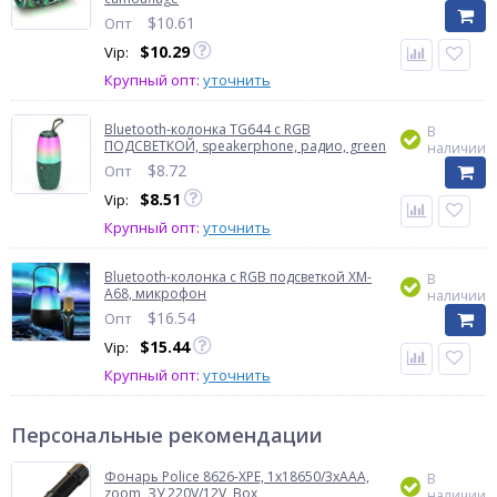
$
10.61
Опт
$
10.29
Vip:
Крупный опт:
уточнить
Bluetooth-колонка TG644 с RGB
В
ПОДСВЕТКОЙ, speakerphone, радио, green
наличии
$
8.72
Опт
$
8.51
Vip:
Крупный опт:
уточнить
Bluetooth-колонка с RGB подсветкой XM-
В
A68, микрофон
наличии
$
16.54
Опт
$
15.44
Vip:
Крупный опт:
уточнить
Персональные рекомендации
Фонарь Police 8626-XPE, 1х18650/3xAAA,
В
zoom, ЗУ 220V/12V, Box
наличии