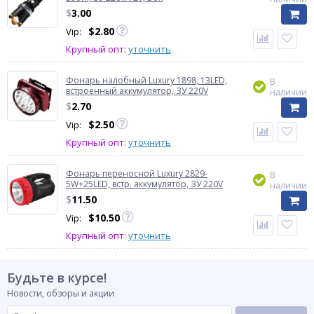
$
3.00
$
2.80
Vip:
Крупный опт:
уточнить
Фонарь налобный Luxury 1898, 13LED,
В
встроенный аккумулятор, ЗУ 220V
наличии
$
2.70
$
2.50
Vip:
Крупный опт:
уточнить
Фонарь переносной Luxury 2829-
В
5W+25LED, встр. аккумулятор, ЗУ 220V
наличии
$
11.50
$
10.50
Vip:
Крупный опт:
уточнить
Будьте в курсе!
Новости, обзоры и акции