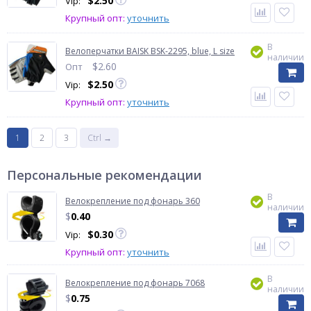
$
2.50
Vip:
Крупный опт:
уточнить
В
Велоперчатки BAISK BSK-2295, blue, L size
наличии
$
2.60
Опт
$
2.50
Vip:
Крупный опт:
уточнить
1
2
3
Ctrl →
Персональные рекомендации
В
Велокрепление под фонарь 360
наличии
$
0.40
$
0.30
Vip:
Крупный опт:
уточнить
В
Велокрепление под фонарь 7068
наличии
$
0.75