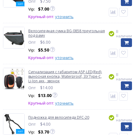
$
7.50
Опт
ХИТ
$
7.00
Vip:
Крупный опт:
уточнить
Велосипедная сумка BG-0858 треугольная
В
под раму
наличии
$
6.00
Опт
$
5.50
Vip:
Крупный опт:
уточнить
Сигнализация с габаритом A5P-LED(Red),
В
выносная кнопка, Waterproof, ЗУ Type-C,
наличии
Li-Ion акк., звонок
$
14.00
Опт
$
13.00
Vip:
Крупный опт:
уточнить
В
Подножка для велосипеда DFC-20
наличии
$
4.00
Опт
$
3.70
Vip:
ХИТ