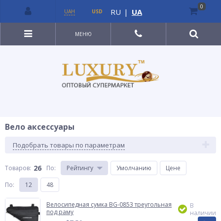
0
RU
|
UA
UAH
USD
МЕНЮ
Вело аксессуары
Подобрать товары по параметрам
26
Товаров:
По
:
Рейтингу
Умолчанию
Цене
По
:
12
48
Велосипедная сумка BG-0853 треугольная
В
под раму
наличии