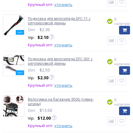
Крупный опт:
уточнить
Подножка для велосипеда DFC-11 с
В
регулировкой длины
наличии
$
2.30
Опт
ХИТ
$
2.10
Vip:
Крупный опт:
уточнить
Подножка для велосипеда DFC-001 с
В
регулировкой длины
наличии
$
2.50
Опт
ХИТ
$
2.30
Vip:
Крупный опт:
уточнить
Велосумка на багажник 950G (сумка-
В
штаны)
наличии
$
13.00
Опт
$
12.00
Vip:
Крупный опт:
уточнить