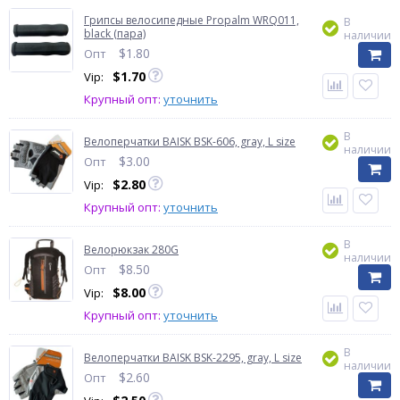
Грипсы велосипедные Propalm WRQ011,
В
black (пара)
наличии
$
1.80
Опт
$
1.70
Vip:
Крупный опт:
уточнить
В
Велоперчатки BAISK BSK-606, gray, L size
наличии
$
3.00
Опт
$
2.80
Vip:
Крупный опт:
уточнить
В
Велорюкзак 280G
наличии
$
8.50
Опт
$
8.00
Vip:
Крупный опт:
уточнить
В
Велоперчатки BAISK BSK-2295, gray, L size
наличии
$
2.60
Опт