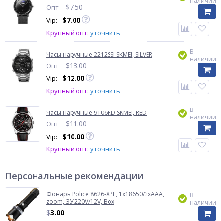
наличии
$
7.50
Опт
$
7.00
Vip:
Крупный опт:
уточнить
В
Часы наручные 2212SSI SKMEI, SILVER
наличии
$
13.00
Опт
$
12.00
Vip:
Крупный опт:
уточнить
В
Часы наручные 9106RD SKMEI, RED
наличии
$
11.00
Опт
$
10.00
Vip:
Крупный опт:
уточнить
Персональные рекомендации
Фонарь Police 8626-XPE, 1х18650/3xAAA,
В
zoom, ЗУ 220V/12V, Box
наличии
$
3.00