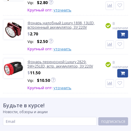
$
2.80
Vip:
Крупный опт:
уточнить
Фонарь налобный Luxury 1898, 13LED,
В
встроенный аккумулятор, ЗУ 220V
наличии
$
2.70
$
2.50
Vip:
Крупный опт:
уточнить
Фонарь переносной Luxury 2829-
В
5W+25LED, встр. аккумулятор, ЗУ 220V
наличии
$
11.50
$
10.50
Vip:
Крупный опт:
уточнить
Будьте в курсе!
Новости, обзоры и акции
ПОДПИСАТЬСЯ