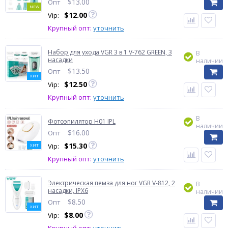
$
13.00
Опт
NEW
$
12.00
Vip:
Крупный опт:
уточнить
Набор для ухода VGR 3 в 1 V-762 GREEN, 3
В
насадки
наличии
$
13.50
Опт
ХИТ
$
12.50
Vip:
Крупный опт:
уточнить
В
Фотоэпилятор H01 IPL
наличии
$
16.00
Опт
$
15.30
Vip:
ХИТ
Крупный опт:
уточнить
Электрическая пемза для ног VGR V-812, 2
В
насадки, IPX6
наличии
$
8.50
Опт
ХИТ
$
8.00
Vip: