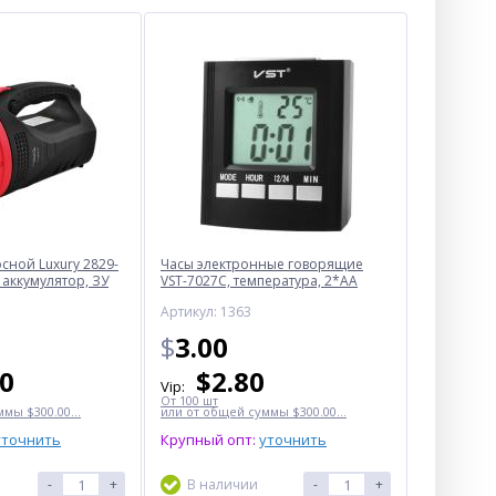
ной Luxury 2829-
Часы электронные говорящие
 аккумулятор, ЗУ
VST-7027С, температура, 2*AA
Артикул: 1363
$
3.00
50
$
2.80
Vip:
От 100 шт
мы $300.00...
или от общей суммы $300.00...
уточнить
Крупный опт:
уточнить
-
+
В наличии
-
+