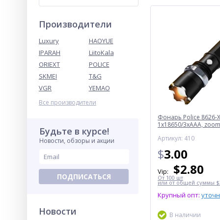
Производители
Luxury
HAOYUE
IPARAH
LiitoKala
ORIEXT
POLICE
SKMEI
T&G
VGR
YEMAO
Все производители
Фонарь Police 8626-X
1х18650/3xAAA, zoom,
Будьте в курсе!
Box
Артикул: 410
Новости, обзоры и акции
$
3.00
$
2.80
Vip:
ПОДПИСАТЬСЯ
От 100 шт
или от общей суммы $3
Крупный опт:
уточ
Новости
В наличии