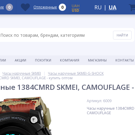
UAH
RU
|
UA
0
0
ие
Отложенные
USD
ТИИ
АКЦИИ
ПОКУПКИ
КОМПАНИЯ
МАГАЗИНЫ
КОНТАКТЫ
Часы наручные SKMEI
Часы наручные SKMEI-G-SHOCK
CMRD SKMEI, CAMOUFLAGE - купить оптом
ные 1384CMRD SKMEI, CAMOUFLAGE -
Артикул: 6009
Часы наручные 1384CMRD 
CAMOUFLAGE