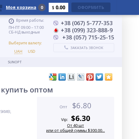
0.00
Моя корзина
0
ОФОРМИТЬ
$
Время работы:
+38 (067) 5-777-353
ПН-ПТ 09:00 – 17:00
+38 (099) 323-888-9
СБ-НД выходные
+38 (057) 715-25-15
Выберите валюту:
ЗАКАЗАТЬ ЗВОНОК
UAH
USD
SUNOPT
 купить оптом
$
6.80
Опт
SKMEI,
$
6.30
Vip:
От 40 шт
или от общей суммы $300.00...