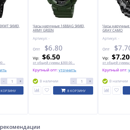
BKWT SKMEI,
Часы наручные 1688AG SKMEI,
Часы наручные
ARMY GREEN
GRAY CAMO
Артикул: -
Артикул: -
$
6.80
$
7.7
Опт
Опт
$
6.50
$
7.20
Vip:
Vip:
0...
от общей суммы $300.00...
от общей суммы $
нить
Крупный опт:
уточнить
Крупный опт:
-
+
В наличии
-
+
В наличии
 КОРЗИНУ
В КОРЗИНУ
6,
Фонарь YEMAO YM-G601 TG
Часы наручные 2065AG
lay
60W, 4x18650, Power Bank,
SKMEI, ARMY GREEN
ЗУ Type-C, zoom, кейс
$
33.50
$
6.50
Опт
Опт
$31.70
$6.00
Vip:
Vip:
 рекомендации