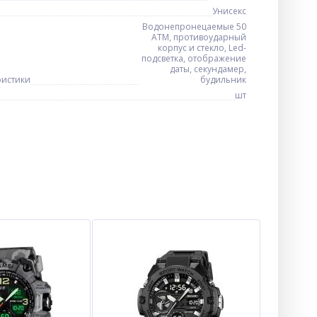
Унисекс
Водонепронецаемые 50
АТМ, противоударный
корпус и стекло, Led-
подсветка, отображение
даты, секундамер,
ристики
будильник
шт