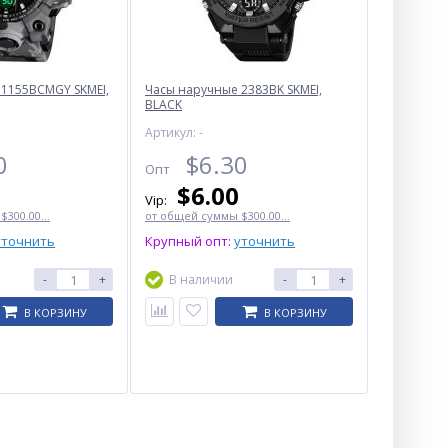
 1155BCMGY SKMEI,
Часы наручные 2383BK SKMEI,
BLACK
Артикул: -
0
$
6.30
%
Опт
$
6.00
Vip:
300.00...
от общей суммы $300.00...
уточнить
Крупный опт:
уточнить
-
+
В наличии
-
+
В КОРЗИНУ
В КОРЗИНУ
Видеорегистратор LUX-K
9416 HDMI
$
22.00
Опт
$22.00
Vip: