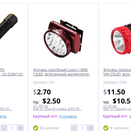
PE,
Фонарь налобный Luxury 1898,
Фонарь перенос
 ЗУ 220V/12V,
13LED, встроенный аккумулятор,
5W+25LED, встр.
ЗУ 220V
220V
Артикул: 231
Артикул: 3382
$
2.70
$
11.50
$
2.50
$
10.
Vip:
Vip:
От 100 шт
От 20 шт
00.00...
или от общей суммы $300.00...
или от общей сум
нить
Крупный опт:
уточнить
Крупный опт:
-
+
В наличии
-
+
В наличии