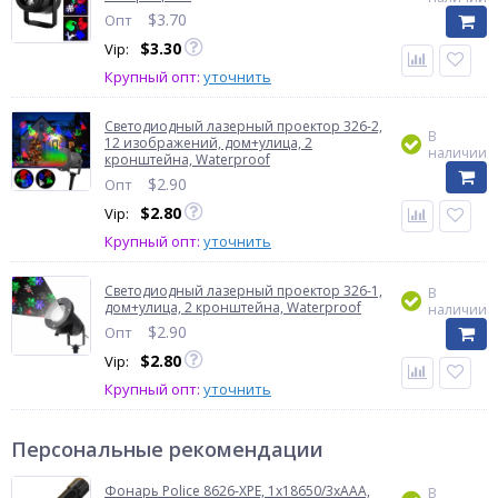
$
3.70
Опт
$
3.30
Vip:
Крупный опт:
уточнить
Светодиодный лазерный проектор 326-2,
В
12 изображений, дом+улица, 2
наличии
кронштейна, Waterproof
$
2.90
Опт
$
2.80
Vip:
Крупный опт:
уточнить
Светодиодный лазерный проектор 326-1,
В
дом+улица, 2 кронштейна, Waterproof
наличии
$
2.90
Опт
$
2.80
Vip:
Крупный опт:
уточнить
Персональные рекомендации
Фонарь Police 8626-XPE, 1х18650/3xAAA,
В