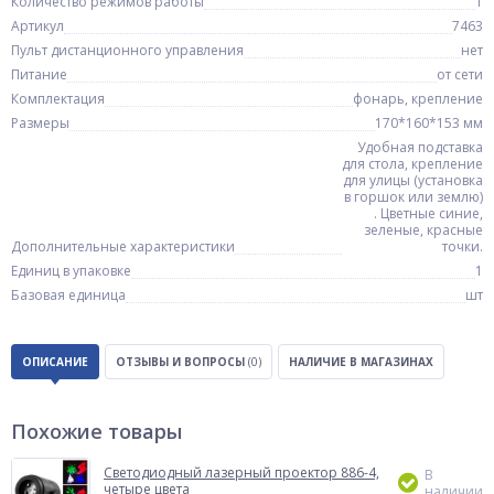
Количество режимов работы
1
Артикул
7463
Пульт дистанционного управления
нет
Питание
от сети
Комплектация
фонарь, крепление
Размеры
170*160*153 мм
Удобная подставка
для стола, крепление
для улицы (установка
в горшок или землю)
. Цветные синие,
зеленые, красные
Дополнительные характеристики
точки.
Единиц в упаковке
1
Базовая единица
шт
ОПИСАНИЕ
ОТЗЫВЫ И ВОПРОСЫ
(0)
НАЛИЧИЕ В МАГАЗИНАХ
Похожие товары
Светодиодный лазерный проектор 886-4,
В
четыре цвета
наличии