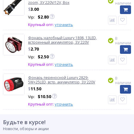
zoom, ЗУ 220V/12V, Box
наличии
$
3.00
$
2.80
Vip:
Крупный опт:
уточнить
Фонарь налобный Luxury 1898, 13LED,
В
встроенный аккумулятор, ЗУ 220V
наличии
$
2.70
$
2.50
Vip:
Крупный опт:
уточнить
Фонарь переносной Luxury 2829-
В
5W+25LED, встр. аккумулятор, ЗУ 220V
наличии
$
11.50
$
10.50
Vip:
Крупный опт:
уточнить
Будьте в курсе!
Новости, обзоры и акции