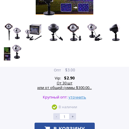
$
3.00
Опт
$
2.90
Vip:
От 30 шт
или от общей суммы $300.00...
Крупный опт:
уточнить
В наличии
-
+
В КОРЗИНУ