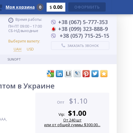
0.00
Моя корзина
0
ОФОРМИТЬ
$
Время работы:
+38 (067) 5-777-353
ПН-ПТ 09:00 – 17:00
+38 (099) 323-888-9
СБ-НД выходные
+38 (057) 715-25-15
Выберите валюту:
ЗАКАЗАТЬ ЗВОНОК
UAH
USD
SUNOPT
оптом в Украине
$
1.10
Опт
$
1.00
Vip:
AAA,
От 240 шт
или от общей суммы $300.00...