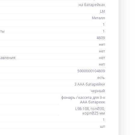
на батарейках
LM
Металл
1
оты
1
4809
нет
нет
равления
нет
нет
5900000104809
есть
3 ААА батарейки
черный
фонарь / кассета для 3-х
ААА батареек
L98-108, голØ30,
корпØ25 мм
1
шт