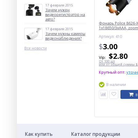
17 февраля 2015
Зачем нужен
видеорегистратор на
авто?
Фонарь Police 8626-X
1х18650/3xAAA, zoom,
17 февраля 2015
Box
Зачем нужны камеры
Артикул: 410
видеонаблюдения?
$
3.00
Все новости
$
2.80
Vip:
От 100 шт
или от общей суммы $3
Крупный опт:
уточ
В наличии
В
Как купить
Каталог продукции