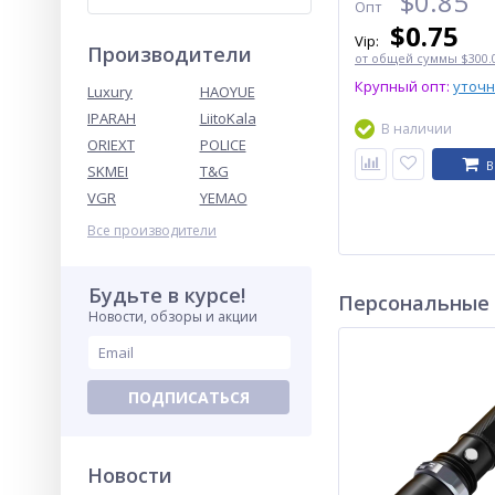
$
0.85
Опт
$
0.75
Vip:
Производители
от общей суммы $300.0
Крупный опт:
уточ
Luxury
HAOYUE
IPARAH
LiitoKala
В наличии
ORIEXT
POLICE
В
SKMEI
T&G
VGR
YEMAO
Все производители
Будьте в курсе!
Персональные
Новости, обзоры и акции
ПОДПИСАТЬСЯ
Новости