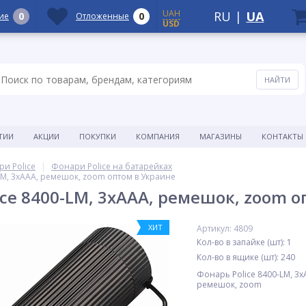
UAH
RU
|
UA
0
0
ие
Отложенные
USD
ТИИ
АКЦИИ
ПОКУПКИ
КОМПАНИЯ
МАГАЗИНЫ
КОНТАКТЫ
и Police
Фонари Police на батарейках
LM, 3xAAA, ремешок, zoom оптом в Украине
ice 8400-LM, 3xAAA, ремешок, zoom 
ХИТ
Артикул: 4809
Кол-во в запайке (шт): 1
Кол-во в ящике (шт): 240
Фонарь Police 8400-LM, 3x
ремешок, zoom