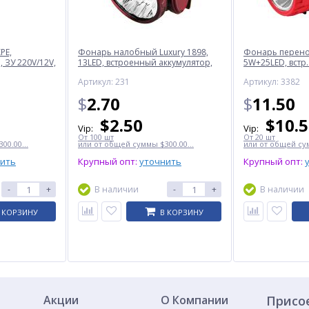
PE,
Фонарь налобный Luxury 1898,
Фонарь перенос
 ЗУ 220V/12V,
13LED, встроенный аккумулятор,
5W+25LED, встр.
ЗУ 220V
220V
Артикул: 231
Артикул: 3382
$
2.70
$
11.50
$
2.50
$
10.
Vip:
Vip:
От 100 шт
От 20 шт
00.00...
или от общей суммы $300.00...
или от общей сум
нить
Крупный опт:
уточнить
Крупный опт:
-
+
В наличии
-
+
В наличии
 КОРЗИНУ
В КОРЗИНУ
Акции
О Компании
Присо