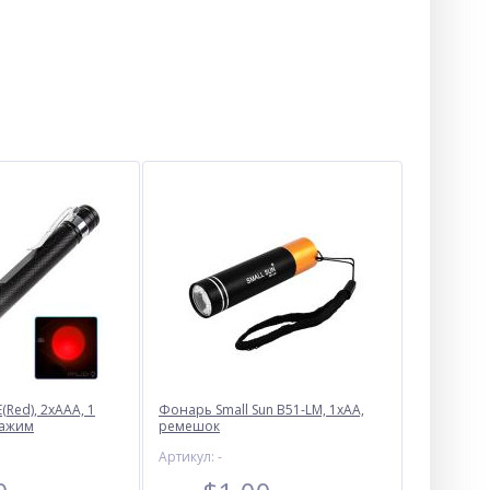
Кантер 200кг (100г)
$
6.00
Red), 2хААА, 1
Фонарь Small Sun B51-LM, 1xAA,
Опт
зажим
ремешок
$5.70
Vip:
Артикул: -