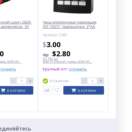
ной Luxury 2829-
Часы электронные говорящие
 аккумулятор, ЗУ
VST-7027С, температура, 2*AA
Артикул: 1363
$
3.00
50
$
2.80
Vip:
От 100 шт
мы $300.00...
или от общей суммы $300.00...
уточнить
Крупный опт:
уточнить
-
+
В наличии
-
+
В КОРЗИНУ
В КОРЗИНУ
единяйтесь