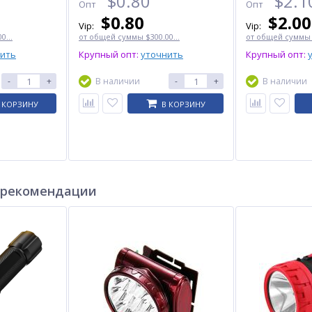
$
0.80
$
2.1
Опт
Опт
$
0.80
$
2.00
Vip:
Vip:
0...
от общей суммы $300.00...
от общей суммы $
нить
Крупный опт:
уточнить
Крупный опт:
-
+
В наличии
-
+
В наличии
 КОРЗИНУ
В КОРЗИНУ
 рекомендации