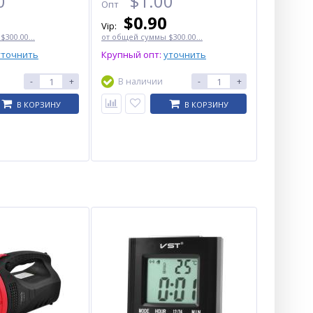
0
$
1.00
Опт
$
0.90
Vip:
300.00...
от общей суммы $300.00...
уточнить
Крупный опт:
уточнить
-
+
В наличии
-
+
В КОРЗИНУ
В КОРЗИНУ