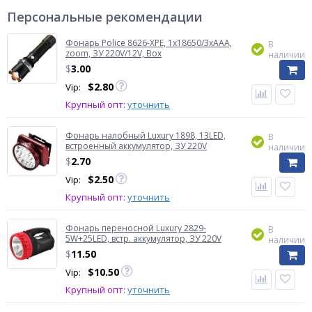
Персональные рекомендации
Фонарь Police 8626-XPE, 1х18650/3xAAA,
В
zoom, ЗУ 220V/12V, Box
наличии
$
3.00
$
2.80
Vip:
Крупный опт:
уточнить
Фонарь налобный Luxury 1898, 13LED,
В
встроенный аккумулятор, ЗУ 220V
наличии
$
2.70
$
2.50
Vip:
Крупный опт:
уточнить
Фонарь переносной Luxury 2829-
В
5W+25LED, встр. аккумулятор, ЗУ 220V
наличии
$
11.50
$
10.50
Vip:
Крупный опт:
уточнить