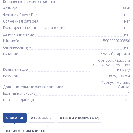
Количество режимов работы
1
Артикул
3850
Функция Power Bank
нет
Солнечная батарея
нет
Пульт дистанционного управления
нет
Датчик движения
нет
ШтрихКод
5900000203850
Оптический зум
нет
Питание
3*ААА-батарейки
фонарик / кассета
для 3xAAA / ремешок
Комплектация
на руку
Размеры
Ø25, L90 мм
Корпус - металл.
Дополнительные характеристики
Линза.
Единиц в упаковке
1
Базовая единица
шт
ОПИСАНИЕ
АКСЕССУАРЫ
ОТЗЫВЫ И ВОПРОСЫ
(2)
НАЛИЧИЕ В МАГАЗИНАХ