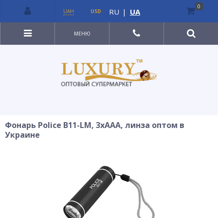
0
RU
|
UA
UAH
USD
МЕНЮ
Фонарь Police B11-LM, 3xAAA, линза оптом в
Украине