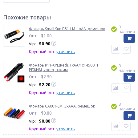
Похожие товары
В
Фонарь Small Sun B51-LM, 1xAA, ремешок
наличии
$
1.00
Опт
$
0.90
Vip:
Крупный опт:
уточнить
Фонарь K11-XPE(Red), 1хАА/1x14500, 1
В
РЕЖИМ, zoom, зажим
наличии
$
2.30
Опт
$
2.20
Vip:
Крупный опт:
уточнить
В
Фонарь CA001-LM, 3xAAA, ремешок
наличии
$
0.80
Опт
$
0.80
Vip:
Крупный опт:
уточнить