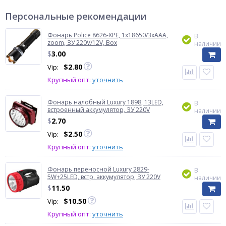
Персональные рекомендации
Фонарь Police 8626-XPE, 1х18650/3xAAA,
В
zoom, ЗУ 220V/12V, Box
наличии
$
3.00
$
2.80
Vip:
Крупный опт:
уточнить
Фонарь налобный Luxury 1898, 13LED,
В
встроенный аккумулятор, ЗУ 220V
наличии
$
2.70
$
2.50
Vip:
Крупный опт:
уточнить
Фонарь переносной Luxury 2829-
В
5W+25LED, встр. аккумулятор, ЗУ 220V
наличии
$
11.50
$
10.50
Vip:
Крупный опт:
уточнить