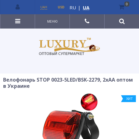
0
RU
|
UA
UAH
USD
МЕНЮ
Велофонарь STOP 0023-5LED/BSK-2279, 2xAA оптом
в Украине
ХИТ