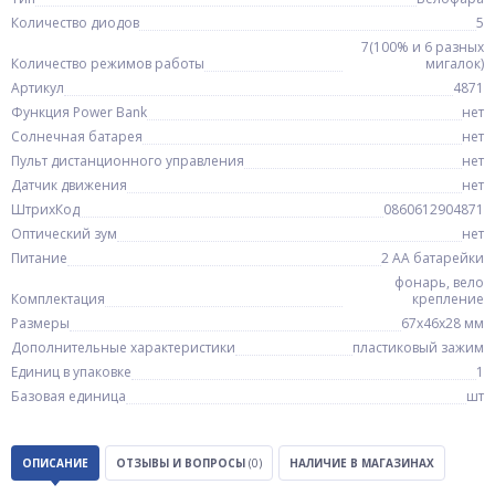
Количество диодов
5
7(100% и 6 разных
Количество режимов работы
мигалок)
Артикул
4871
Функция Power Bank
нет
Солнечная батарея
нет
Пульт дистанционного управления
нет
Датчик движения
нет
ШтрихКод
0860612904871
Оптический зум
нет
Питание
2 АА батарейки
фонарь, вело
Комплектация
крепление
Размеры
67х46х28 мм
Дополнительные характеристики
пластиковый зажим
Единиц в упаковке
1
Базовая единица
шт
ОПИСАНИЕ
ОТЗЫВЫ И ВОПРОСЫ
(0)
НАЛИЧИЕ В МАГАЗИНАХ