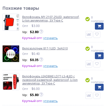
Похожие товары
Велофонарь MY-2107-25LED, waterproof,
В
Li-Ion аккумулятор, ЗУ Type-C
наличии
$
3.00
Опт
$
2.80
Vip:
Крупный опт:
уточнить
В
Велозолотник 817-1LED, 3xAG10
наличии
$
0.40
Опт
$
0.35
Vip:
Крупный опт:
уточнить
Велофонарь LEADBIKE LD77-LS-4LED с
В
лазерной разметкой, waterproof, Li-Ion
наличии
аккумулятор, ЗУ Type-C
$
6.00
Опт
$
5.80
Vip:
Крупный опт:
уточнить