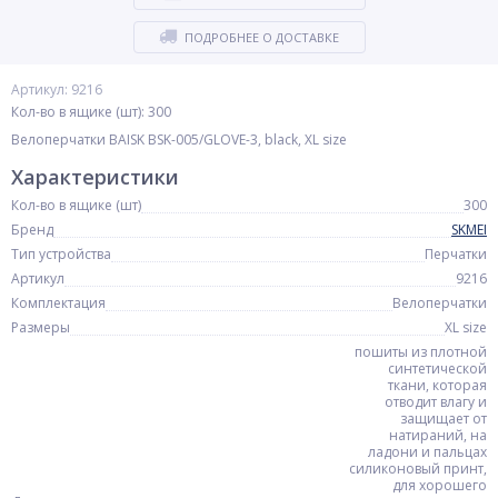
ПОДРОБНЕЕ О ДОСТАВКЕ
Артикул: 9216
Кол-во в ящике (шт): 300
Велоперчатки BAISK BSK-005/GLOVE-3, black, XL size
Характеристики
Кол-во в ящике (шт)
300
Бренд
SKMEI
Тип устройства
Перчатки
Артикул
9216
Комплектация
Велоперчатки
Размеры
XL size
пошиты из плотной
синтетической
ткани, которая
отводит влагу и
защищает от
натираний, на
ладони и пальцах
силиконовый принт,
для хорошего