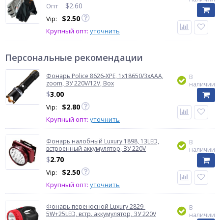
$
2.60
Опт
$
2.50
Vip:
Крупный опт:
уточнить
Персональные рекомендации
Фонарь Police 8626-XPE, 1х18650/3xAAA,
В
zoom, ЗУ 220V/12V, Box
наличии
$
3.00
$
2.80
Vip:
Крупный опт:
уточнить
Фонарь налобный Luxury 1898, 13LED,
В
встроенный аккумулятор, ЗУ 220V
наличии
$
2.70
$
2.50
Vip:
Крупный опт:
уточнить
Фонарь переносной Luxury 2829-
В
5W+25LED, встр. аккумулятор, ЗУ 220V
наличии