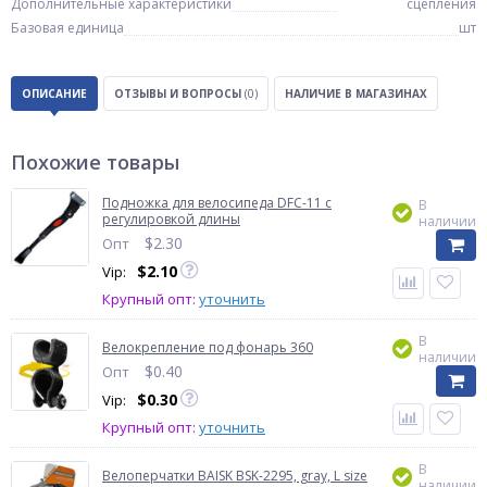
Дополнительные характеристики
сцепления
Базовая единица
шт
ОПИСАНИЕ
ОТЗЫВЫ И ВОПРОСЫ
(0)
НАЛИЧИЕ В МАГАЗИНАХ
Похожие товары
Подножка для велосипеда DFC-11 с
В
регулировкой длины
наличии
$
2.30
Опт
$
2.10
Vip:
Крупный опт:
уточнить
В
Велокрепление под фонарь 360
наличии
$
0.40
Опт
$
0.30
Vip:
Крупный опт:
уточнить
В
Велоперчатки BAISK BSK-2295, gray, L size
наличии