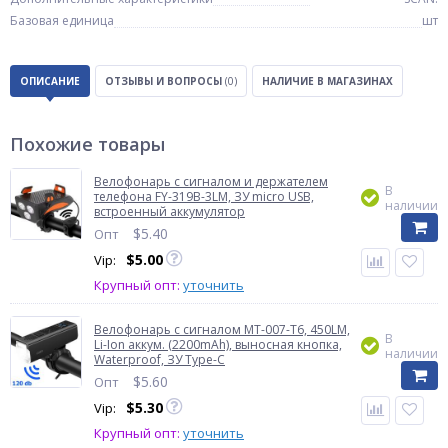
Базовая единица
шт
ОПИСАНИЕ
ОТЗЫВЫ И ВОПРОСЫ
(0)
НАЛИЧИЕ В МАГАЗИНАХ
Похожие товары
Велофонарь с сигналом и держателем
В
телефона FY-319B-3LM, ЗУ micro USB,
наличии
встроенный аккумулятор
$
5.40
Опт
$
5.00
Vip:
Крупный опт:
уточнить
Велофонарь с сигналом MT-007-T6, 450LM,
В
Li-Ion аккум. (2200mAh), выносная кнопка,
наличии
Waterproof, ЗУ Type-C
$
5.60
Опт
$
5.30
Vip:
Крупный опт:
уточнить