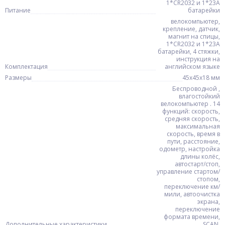
1*CR2032 и 1*23A
Питание
батарейки
велокомпьютер,
крепление, датчик,
магнит на спицы,
1*CR2032 и 1*23A
батарейки, 4 стяжки,
инструкция на
Комплектация
английском языке
Размеры
45х45х18 мм
Беспроводной ,
влагостойкий
велокомпьютер . 14
функций: скорость,
средняя скорость,
максимальная
скорость, время в
пути, расстояние,
одометр, настройка
длины колёс,
автостарт/стоп,
управление стартом/
стопом,
переключение км/
мили, автоочистка
экрана,
переключение
формата времени,
Дополнительные характеристики
SCAN.