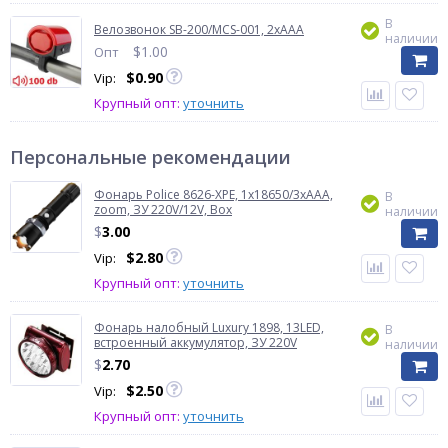
В
Велозвонок SB-200/MCS-001, 2xAAA
наличии
$
1.00
Опт
$
0.90
Vip:
Крупный опт:
уточнить
Персональные рекомендации
Фонарь Police 8626-XPE, 1х18650/3xAAA,
В
zoom, ЗУ 220V/12V, Box
наличии
$
3.00
$
2.80
Vip:
Крупный опт:
уточнить
Фонарь налобный Luxury 1898, 13LED,
В
встроенный аккумулятор, ЗУ 220V
наличии
$
2.70
$
2.50
Vip:
Крупный опт:
уточнить