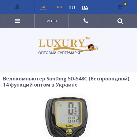
0
RU
|
UA
UAH
USD
МЕНЮ
Велокомпьютер SunDing SD-548C (беспроводной),
14 функций оптом в Украине