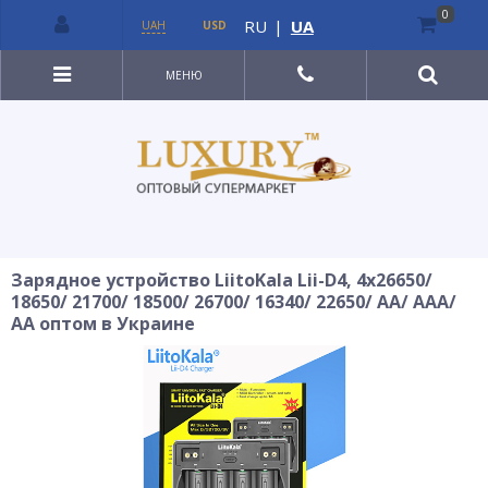
0
RU
|
UA
UAH
USD
МЕНЮ
Зарядное устройство LiitoKala Lii-D4, 4x26650/
18650/ 21700/ 18500/ 26700/ 16340/ 22650/ AA/ AAA/
AA оптом в Украине