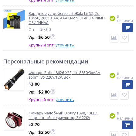
Крупный опт:
уточнить
Зарядное устройство LiitoKala Lii-S2, 2x-
В
18650, 26650, АА, ААА Li-Ion, LiFePO4, NiMH,
наличии
ОРИГИНАЛ
$
7.00
Опт
$
6.50
Vip:
Крупный опт:
уточнить
Персональные рекомендации
Фонарь Police 8626-XPE, 1х18650/3xAAA,
В
zoom, ЗУ 220V/12V, Box
наличии
$
3.00
$
2.80
Vip:
Крупный опт:
уточнить
Фонарь налобный Luxury 1898, 13LED,
В
встроенный аккумулятор, ЗУ 220V
наличии
$
2.70
$
2.50
Vip: