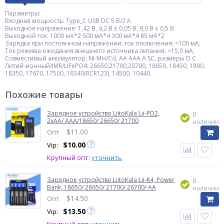
Параметры:
Входная мощность: Type_C USB DC 5 В/2 А
Выходное напряжение: 1,42 В, 4,2 В ± 0,05 В, 9,0 В ± 0,5 В.
Выходной ток: 1000 мА*2 500 мА*4 300 мА*4 85 мА*2
Зарядка при постоянном напряжении, ток отключения: <100 мА;
Ток режима ожидания внешнего источника питания: <15,0 мА;
Совместимый аккумулятор: NI-MH/Cd, AA AAA A SC, размеры D C
Литий-ионный/IMR/LiFePO4: 26650,21700,20700, 18650, 18450, 1890,
18350, 17670, 17500, 16340(RCR123), 14500, 10440.
Похожие товары
Зарядное устройство LiitoKala Lii-PD2,
В
2xАА/ ААА/18650/ 26650/ 21700
наличии
$
11.00
Опт
$
10.00
Vip:
Крупный опт:
уточнить
Зарядное устройство LiitoKala Lii-K4, Power
В
Bank, 18650/ 26650/ 21700/ 26700/ AA
наличии
$
14.50
Опт
$
13.50
Vip: