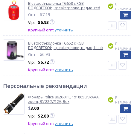
Bluetooth-колонка TG658 с RGB
В
ПОДСВЕТКОЙ, speakerphone, радио, red
наличии
$
7.19
Опт
$
6.93
Vip:
Крупный опт:
уточнить
Bluetooth-колонка TG652 с RGB
В
ПОДСВЕТКОЙ, speakerphone, радио, black
наличии
$
6.93
Опт
$
6.72
Vip:
Крупный опт:
уточнить
Персональные рекомендации
Фонарь Police 8626-XPE, 1х18650/3xAAA,
В
zoom, ЗУ 220V/12V, Box
наличии
$
3.00
$
2.80
Vip:
Крупный опт:
уточнить