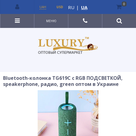
0
RU
|
UA
UAH
USD
МЕНЮ
Bluetooth-колонка TG619C с RGB ПОДСВЕТКОЙ,
speakerphone, радио, green оптом в Украине