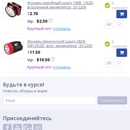
Фонарь налобный Luxury 1898, 13LED,
В
встроенный аккумулятор, ЗУ 220V
наличии
$
2.70
$
2.50
Vip:
Крупный опт:
уточнить
Фонарь переносной Luxury 2829-
В
5W+25LED, встр. аккумулятор, ЗУ 220V
наличии
$
11.50
$
10.50
Vip:
Крупный опт:
уточнить
Будьте в курсе!
Новости, обзоры и акции
ПОДПИСАТЬСЯ
Присоединяйтесь