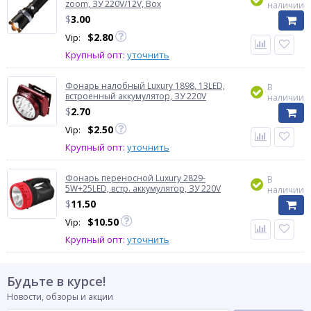
zoom, ЗУ 220V/12V, Box
наличии
$
3.00
$
2.80
Vip:
Крупный опт:
уточнить
Фонарь налобный Luxury 1898, 13LED,
В
встроенный аккумулятор, ЗУ 220V
наличии
$
2.70
$
2.50
Vip:
Крупный опт:
уточнить
Фонарь переносной Luxury 2829-
В
5W+25LED, встр. аккумулятор, ЗУ 220V
наличии
$
11.50
$
10.50
Vip:
Крупный опт:
уточнить
Будьте в курсе!
Новости, обзоры и акции