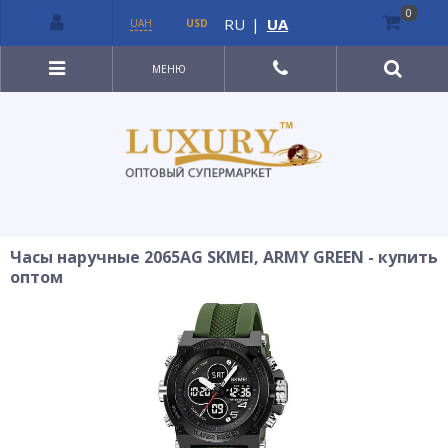
0
RU
|
UA
UAH
USD
МЕНЮ
Часы наручные 2065AG SKMEI, ARMY GREEN - купить
оптом