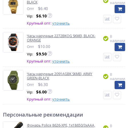
BLACK
наличии
$
6.40
Опт
$
6.10
Vip:
Крупный опт:
уточнить
Часы наручные 2272BKOG SKMEI, BLACK-
В
ORANGE
наличии
$
10.00
Опт
$
9.50
Vip:
Крупный опт:
уточнить
Часы наручные 2091AGBK SKMEI, ARMY
В
GREEN-BLACK
наличии
$
6.30
Опт
$
6.00
Vip:
Крупный опт:
уточнить
Персональные рекомендации
Фонарь Police 8626-XPE, 1х18650/3xAAA,
В