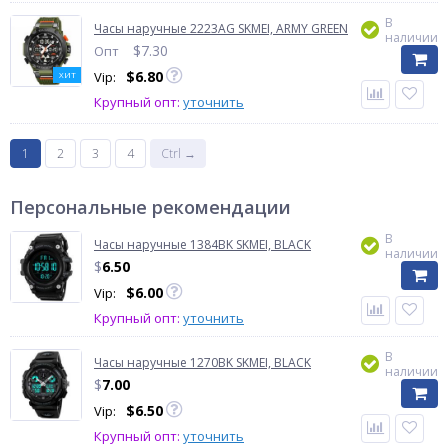
В
Часы наручные 2223AG SKMEI, ARMY GREEN
наличии
$
7.30
Опт
$
6.80
Vip:
ХИТ
Крупный опт:
уточнить
1
2
3
4
Ctrl →
Персональные рекомендации
В
Часы наручные 1384BK SKMEI, BLACK
наличии
$
6.50
$
6.00
Vip:
Крупный опт:
уточнить
В
Часы наручные 1270BK SKMEI, BLACK
наличии
$
7.00
$
6.50
Vip:
Крупный опт:
уточнить