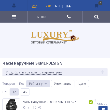
0
RU
|
UA
UAH
USD
МЕНЮ
Часы наручные SKMEI-DESIGN
Подобрать товары по параметрам
Товаров:
По
:
Рейтингу
Умолчанию
Цене
По
:
12
48
В
Часы наручные 2163BK SKMEI, BLACK
наличии
$
6.70
Опт