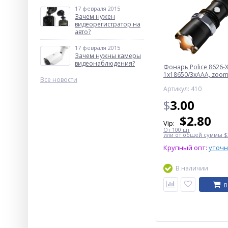
17 февраля 2015
Зачем нужен
видеорегистратор на
авто?
17 февраля 2015
Зачем нужны камеры
видеонаблюдения?
Фонарь Police 8626-X
1х18650/3xAAA, zoom,
Все новости
Box
Артикул: 410
$
3.00
$
2.80
Vip:
От 100 шт
или от общей суммы $3
Крупный опт:
уточ
В наличии
В