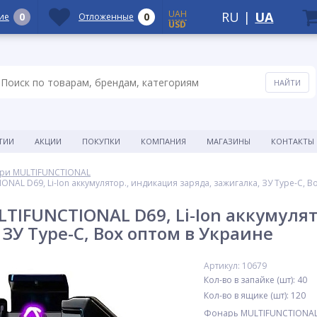
UAH
RU
|
UA
0
0
ие
Отложенные
USD
ТИИ
АКЦИИ
ПОКУПКИ
КОМПАНИЯ
МАГАЗИНЫ
КОНТАКТЫ
ри MULTIFUNCTIONAL
AL D69, Li-Ion аккумулятор., индикация заряда, зажигалка, ЗУ Type-C, B
TIFUNCTIONAL D69, Li-Ion аккумулят
ЗУ Type-C, Box оптом в Украине
Артикул: 10679
Кол-во в запайке (шт): 40
Кол-во в ящике (шт): 120
Фонарь MULTIFUNCTIONAL D