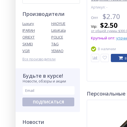
Li-Ion аккум., магнит
Артикул: -
отвертка, ЗУ Type-C
Производители
$
2.70
Опт
$
2.50
Luxury
HAOYUE
Vip:
IPARAH
LiitoKala
от общей суммы $300.0
ORIEXT
POLICE
Крупный опт:
уточ
SKMEI
T&G
В наличии
VGR
YEMAO
В
Все производители
Будьте в курсе!
Новости, обзоры и акции
Персональные
ПОДПИСАТЬСЯ
Новости