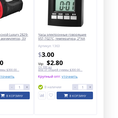
ной Luxury 2829-
Часы электронные говорящие
 аккумулятор, ЗУ
VST-7027С, температура, 2*AA
Артикул: 1363
$
3.00
50
$
2.80
Vip:
От 100 шт
мы $300.00...
или от общей суммы $300.00...
уточнить
Крупный опт:
уточнить
-
+
В наличии
-
+
В КОРЗИНУ
В КОРЗИНУ