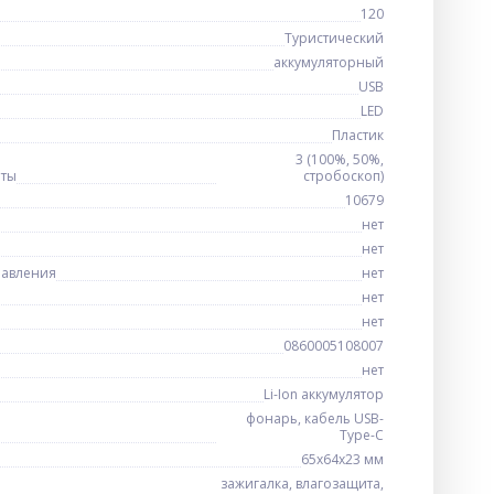
120
Туристический
аккумуляторный
USB
LED
Пластик
3 (100%, 50%,
оты
стробоскоп)
10679
нет
нет
равления
нет
нет
нет
0860005108007
нет
Li-Ion аккумулятор
фонарь, кабель USB-
Type-C
65х64х23 мм
зажигалка, влагозащита,