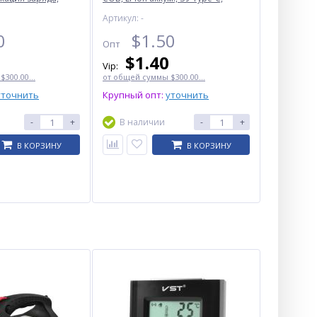
ype-C, Box
зажигалка, Box
Артикул: -
0
$
1.50
Опт
$
1.40
Vip:
300.00...
от общей суммы $300.00...
уточнить
Крупный опт:
уточнить
-
+
В наличии
-
+
В КОРЗИНУ
В КОРЗИНУ