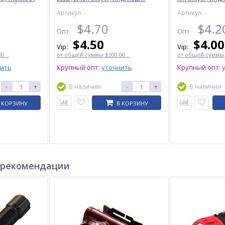
, карабин,
заряда, зажигалка, ЗУ Type-C, Box
зажигалка, ЗУ T
Артикул: -
Артикул: -
$
4.70
$
4.2
Опт
Опт
$
4.50
$
4.00
Vip:
Vip:
0...
от общей суммы $300.00...
от общей суммы $
нить
Крупный опт:
уточнить
Крупный опт:
-
+
В наличии
-
+
В наличии
 КОРЗИНУ
В КОРЗИНУ
 рекомендации