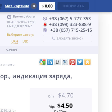
0.00
Моя корзина
0
ОФОРМИТЬ
$
Время работы:
+38 (067) 5-777-353
ПН-ПТ 09:00 – 17:00
+38 (099) 323-888-9
СБ-НД выходные
+38 (057) 715-25-15
Выберите валюту:
ЗАКАЗАТЬ ЗВОНОК
UAH
USD
SUNOPT
ox оптом в
ор., индикация заряда,
$
4.70
Опт
$
4.50
Vip:
69, Li-Ion
От 20 шт