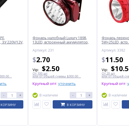
PE,
Фонарь налобный Luxury 1898,
Фонарь перенос
 ЗУ 220V/12V,
13LED, встроенный аккумулятор,
5W+25LED, встр.
ЗУ 220V
220V
Артикул: 231
Артикул: 3382
$
2.70
$
11.50
$
2.50
$
10.
Vip:
Vip:
От 100 шт
От 20 шт
00.00...
или от общей суммы $300.00...
или от общей сум
нить
Крупный опт:
уточнить
Крупный опт:
-
+
В наличии
-
+
В наличии
 КОРЗИНУ
В КОРЗИНУ