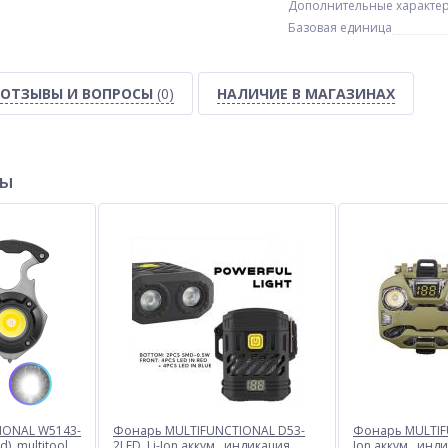
Дополнительные характе
Базовая единица
ОТЗЫВЫ И ВОПРОСЫ
(0)
НАЛИЧИЕ В МАГАЗИНАХ
ХИТ
ХИТ
ры
ck
Фонарь W601-
Тестер 830 В
XPE(Red)+COB(White), Li-Ion
аккум., ЗУ Type-C, zoom, Box
$
2.10
$
2.10
Опт
Опт
$2.00
$1.90
Vip:
Vip:
IONAL W5143-
Фонарь MULTIFUNCTIONAL D53-
Фонарь MULTIFU
, multitool,
2LED, Li-Ion аккум., индикация
Ion аккум., инд