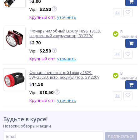
$
3.00
$
2.80
Vip:
Крупный опт:
уточнить
Фонарь налобный Luxury 1898, 13LED,
В
встроенный аккумулятор, ЗУ 220V
наличии
$
2.70
$
2.50
Vip:
Крупный опт:
уточнить
Фонарь переносной Luxury 2829-
В
5W+25LED, встр. аккумулятор, ЗУ 220V
наличии
$
11.50
$
10.50
Vip:
Крупный опт:
уточнить
Будьте в курсе!
Новости, обзоры и акции
ПОДПИСАТЬСЯ