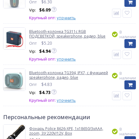
$
6.30
Опт
$
6.09
Vip:
Крупный опт:
уточнить
Bluetooth-колонка TG311с RGB
В
ПОДСВЕТКОЙ, speakerphone, радио, blue
наличии
$
5.20
Опт
$
4.94
Vip:
Крупный опт:
уточнить
Bluetooth-колонка TG394, IPX7, c функцией
В
speakerphone, радио, blue
наличии
$
4.83
Опт
$
4.73
Vip:
Крупный опт:
уточнить
Персональные рекомендации
Фонарь Police 8626-XPE, 1х18650/3xAAA,
В
zoom, ЗУ 220V/12V, Box
наличии