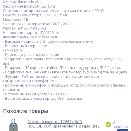
Версия Bluetooth: V5.1
Расстояние Bluetooth: до 10 м
Соотношение производительности звука и шума: ≥ 90 дБ
Емкость аккумулятора: 3.7V 1200mAh
Мощность: 7 Вт
Частотная характеристика: 100 Гц-20 кГц
Размер: 90*85.7*90.5 мм
Напряжение заряда: 5V / 500mA
Функциональные особенности:
- Высокая мощность 7 Вт, двухканальные динамики.
- Встроенный стерео звук.
- FM-радио.
- Простое управление кнопками
- Поддержка музыкальных файлов в форматах mp3, wma, WAV, FLAC,
ape.
- Поддержка TF карты или misro SD карты, поддержка USB 2.0 диска.
- Поддержка внешних MP3 / MP4 / компьютер аудио вход функции (aux)
- Функция TWS, вы можете подключить два динамика для
синхронизации с телефоном.
- Встроенный микрофон, с помощью которого можно легко отвечать
на звонки.
- Встроенный аккумулятор 1200 мАч
- Вологозащищенный корпус, RGB подсветка
Похожие товары
Bluetooth-колонка TG653 с RGB
В
ПОДСВЕТКОЙ, speakerphone, радио, grey
наличии