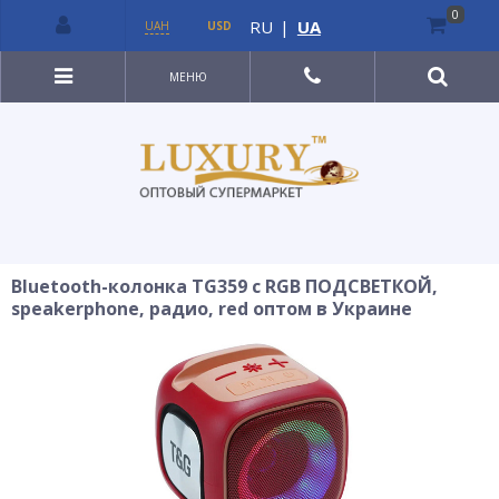
0
RU
|
UA
UAH
USD
МЕНЮ
Bluetooth-колонка TG359 с RGB ПОДСВЕТКОЙ,
speakerphone, радио, red оптом в Украине