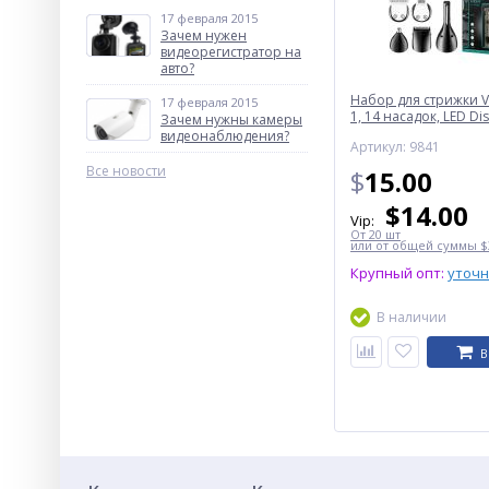
17 февраля 2015
Зачем нужен
видеорегистратор на
авто?
Набор для стрижки V
17 февраля 2015
1, 14 насадок, LED Di
Зачем нужны камеры
видеонаблюдения?
Артикул: 9841
Все новости
$
15.00
$
14.00
Vip:
От 20 шт
или от общей суммы $3
Крупный опт:
уточ
В наличии
В