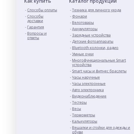
Как купить
Каталог продукции
Способы оплаты
Техника для личного ухода
Способы
Фонари
доставки
Велотовары
Гарантия
Аккумуляторы
Вопросы и
Зарядные устройства
ответы
Детские фотоаппараты
Bluetooth-колонки, радио
Умные очки
Многофункциональные Smart
устройства
Smart часы и фитнес браслеты
Часы наручные
Часы электронные
Авто электроника
Видеонаблюдение
Тестеры
Весы
Термометры
Калькуляторы
Вешалки и стойки для одежды и
обуви