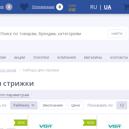
UAH
RU
|
UA
0
0
ие
Отложенные
USD
ТИИ
АКЦИИ
ПОКУПКИ
КОМПАНИЯ
МАГАЗИНЫ
КОНТАКТЫ
ого ухода
Наборы для стрижки
я стрижки
 по параметрам
ь по
:
Рейтингу
Умолчанию
Цене
Показывать по
:
12
NEW
NEW