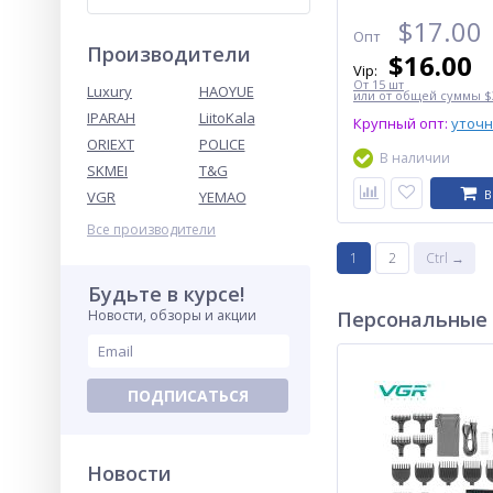
$
17.00
Опт
Производители
$
16.00
Vip:
От 15 шт
Luxury
HAOYUE
или от общей суммы $3
IPARAH
LiitoKala
Крупный опт:
уточ
ORIEXT
POLICE
В наличии
SKMEI
T&G
В
VGR
YEMAO
Все производители
1
2
Ctrl →
Будьте в курсе!
Новости, обзоры и акции
Персональные
ПОДПИСАТЬСЯ
Новости