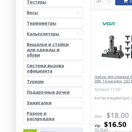
Тестеры
В
Весы
Термометры
Калькуляторы
Вешалки и стойки
для одежды и
обуви
Система вызова
официанта
Набор для стрижки VG
Туризм
096, 14 насадок, LED 
Артикул: 11767
Подарочные ручки
Кол-во в ящике (шт):
Зажигалки
$
18.00
Разное и
Опт
раcпродажа
$
16.50
Vip:
От 15 шт