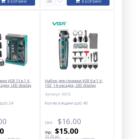
В КОРЗИНУ
В КОРЗИНУ
ки VGR 13 в 1 V-
Набор для стрижки VGR 6 в 1 V-
садок, LED display
102, 14 насадок, LED display
Артикул: 9018
(шт):
24
Кол-во в ящике (шт):
40
00
$
16.00
Опт
00
$
15.00
Vip:
От 20 шт