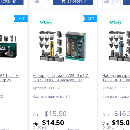
 КОРЗИНУ
В КОРЗИНУ
ХИТ
ХИТ
R 14 в 1 V-
Набор для стрижки VGR 13 в 1 V-
Набор для стриж
Display
173 YELLOW, 13 насадок, LED
173 BLUE, 13 на
display
Артикул: 11156
Артикул: 11155
20
Кол-во в ящике (шт):
24
Кол-во в ящике 
$
15.50
$
16.
Опт
Опт
$
14.50
$
15.
Vip:
Vip:
От 20 шт
От 20 шт