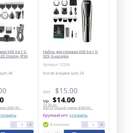
ки VGR 6 в 1 V-
Набор для стрижки VGR 6 в 1 V-
LED Display, IPX6
029, 6 насадок
Артикул: 12204
(шт):
40
Кол-во в ящике (шт):
24
00
$
15.00
Опт
50
$
14.00
Vip:
От 20 шт
мы $300.00...
или от общей суммы $300.00...
уточнить
Крупный опт:
уточнить
-
+
В наличии
-
+