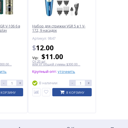
GR V-106 6 в
Набор для стрижки VGR 5 в 1 V-
splay
172, 9 насадок
Артикул: 9847
$
12.00
$
11.00
Vip:
От 20 шт
00.00...
или от общей суммы $300.00...
нить
Крупный опт:
уточнить
-
+
В наличии
-
+
 КОРЗИНУ
В КОРЗИНУ