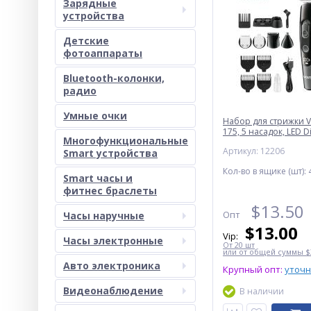
Зарядные
устройства
Детские
фотоаппараты
Bluetooth-колонки,
радио
Умные очки
Набор для стрижки VG
175, 5 насадок, LED D
Многофункциональные
Артикул: 12206
Smart устройства
Кол-во в ящике (шт):
Smart часы и
фитнес браслеты
$
13.50
Опт
Часы наручные
$
13.00
Vip:
Часы электронные
От 20 шт
или от общей суммы $3
Авто электроника
Крупный опт:
уточ
Видеонаблюдение
В наличии