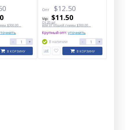
50
$
12.50
Опт
50
$
11.50
Vip:
От 20 шт
мы $300.00...
или от общей суммы $300.00...
уточнить
Крупный опт:
уточнить
-
+
В наличии
-
+
В КОРЗИНУ
В КОРЗИНУ