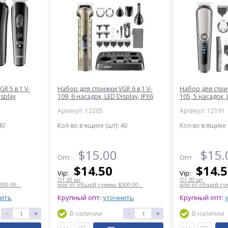
R 5 в 1 V-
Набор для стрижки VGR 6 в 1 V-
Набор для стриж
isplay
109, 6 насадок, LED Display, IPX6
105, 5 насадок, 
Артикул: 12205
Артикул: 12191
40
Кол-во в ящике (шт):
40
Кол-во в ящике 
$
15.00
$
15.
Опт
Опт
$
14.50
$
14.
Vip:
Vip:
От 20 шт
От 20 шт
00.00...
или от общей суммы $300.00...
или от общей сум
нить
Крупный опт:
уточнить
Крупный опт:
-
+
В наличии
-
+
В наличии