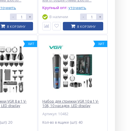
мы $300.00...
или от общей суммы $300.00...
уточнить
Крупный опт:
уточнить
-
+
В наличии
-
+
В КОРЗИНУ
В КОРЗИНУ
ХИТ
ХИТ
Тестер 700 C
ки VGR 8 в 1 V-
Набор для стрижки VGR 10 в 1 V-
 LED display
108, 10 насадок, LED display
$
3.10
Опт
Артикул: 10482
$2.90
Vip:
(шт):
20
Кол-во в ящике (шт):
40