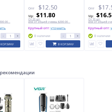
$
12.50
$
17.
Опт
Опт
$
11.80
$
16.
Vip:
Vip:
От 20 шт
От 10 шт
00.00...
или от общей суммы $300.00...
или от общей сум
нить
Крупный опт:
уточнить
Крупный опт:
-
+
В наличии
-
+
В наличии
 КОРЗИНУ
В КОРЗИНУ
 рекомендации