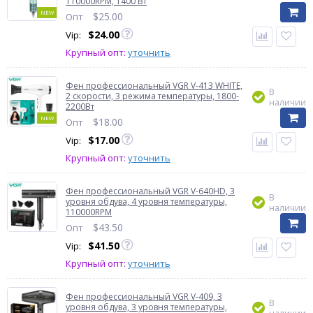
110000RPM, 1400 Вт
NEW
$
25.00
Опт
$
24.00
Vip:
Крупный опт:
уточнить
Фен профессиональный VGR V-413 WHITE,
В
2 скорости, 3 режима температуры, 1800-
наличии
2200Вт
NEW
$
18.00
Опт
$
17.00
Vip:
Крупный опт:
уточнить
Фен профессиональный VGR V-640HD, 3
В
уровня обдува, 4 уровня температуры,
наличии
110000RPM
$
43.50
Опт
$
41.50
Vip:
Крупный опт:
уточнить
Фен профессиональный VGR V-409, 3
В
уровня обдува, 3 уровня температуры,