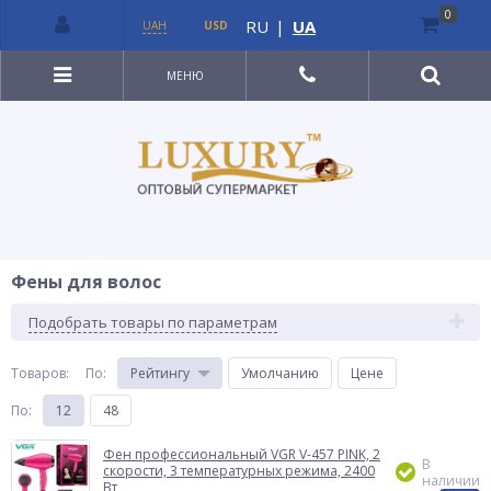
0
RU
|
UA
UAH
USD
МЕНЮ
Фены для волос
Подобрать товары по параметрам
Товаров:
По
:
Рейтингу
Умолчанию
Цене
По
:
12
48
Фен профессиональный VGR V-457 PINK, 2
В
скорости, 3 температурных режима, 2400
наличии
Вт