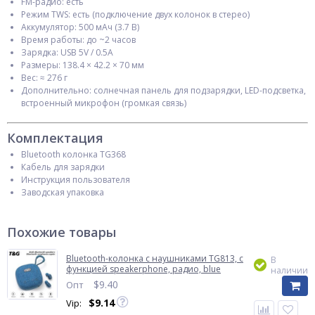
FM-радио: есть
Режим TWS: есть (подключение двух колонок в стерео)
Аккумулятор: 500 мАч (3.7 В)
Время работы: до ~2 часов
Зарядка: USB 5V / 0.5A
Размеры: 138.4 × 42.2 × 70 мм
Вес: ≈ 276 г
Дополнительно: солнечная панель для подзарядки, LED-подсветка,
встроенный микрофон (громкая связь)
Комплектация
Bluetooth колонка TG368
Кабель для зарядки
Инструкция пользователя
Заводская упаковка
Похожие товары
Bluetooth-колонка с наушниками TG813, c
В
функцией speakerphone, радио, blue
наличии
$
9.40
Опт
$
9.14
Vip: