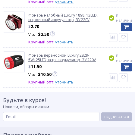
Крупный опт:
уточнить
Фонарь налобный Luxury 1898, 13LED,
В
встроенный аккумулятор, ЗУ 220V
наличии
$
2.70
$
2.50
Vip:
Крупный опт:
уточнить
Фонарь переносной Luxury 2829-
В
5W+25LED, встр. аккумулятор, ЗУ 220V
наличии
$
11.50
$
10.50
Vip:
Крупный опт:
уточнить
Будьте в курсе!
Новости, обзоры и акции
ПОДПИСАТЬСЯ