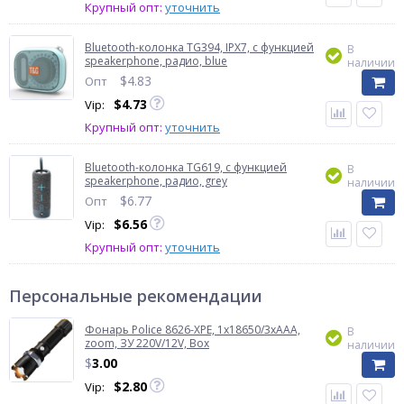
Крупный опт:
уточнить
Bluetooth-колонка TG394, IPX7, c функцией
В
speakerphone, радио, blue
наличии
$
4.83
Опт
$
4.73
Vip:
Крупный опт:
уточнить
Bluetooth-колонка TG619, c функцией
В
speakerphone, радио, grey
наличии
$
6.77
Опт
$
6.56
Vip:
Крупный опт:
уточнить
Персональные рекомендации
Фонарь Police 8626-XPE, 1х18650/3xAAA,
В
zoom, ЗУ 220V/12V, Box
наличии
$
3.00
$
2.80
Vip: