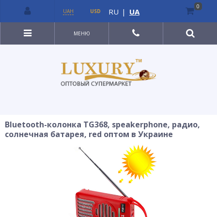
0
RU
|
UA
UAH
USD
МЕНЮ
Bluetooth-колонка TG368, speakerphone, радио,
солнечная батарея, red оптом в Украине