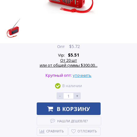
$
5.72
Опт
$
5.51
Vip:
От 20 шт
или от общей суммы $300.00...
Крупный опт:
уточнить
В наличии
-
+
В КОРЗИНУ
НАШЛИ ДЕШЕВЛЕ?
СРАВНИТЬ
ОТЛОЖИТЬ