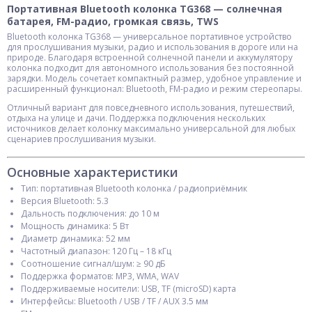
Портативная Bluetooth колонка TG368 — солнечная
батарея, FM-радио, громкая связь, TWS
Bluetooth колонка TG368 — универсальное портативное устройство
для прослушивания музыки, радио и использования в дороге или на
природе. Благодаря встроенной солнечной панели и аккумулятору
колонка подходит для автономного использования без постоянной
зарядки. Модель сочетает компактный размер, удобное управление и
расширенный функционал: Bluetooth, FM-радио и режим стереопары.
Отличный вариант для повседневного использования, путешествий,
отдыха на улице и дачи. Поддержка подключения нескольких
источников делает колонку максимально универсальной для любых
сценариев прослушивания музыки.
Основные характеристики
Тип: портативная Bluetooth колонка / радиоприёмник
Версия Bluetooth: 5.3
Дальность подключения: до 10 м
Мощность динамика: 5 Вт
Диаметр динамика: 52 мм
Частотный диапазон: 120 Гц – 18 кГц
Соотношение сигнал/шум: ≥ 90 дБ
Поддержка форматов: MP3, WMA, WAV
Поддерживаемые носители: USB, TF (microSD) карта
Интерфейсы: Bluetooth / USB / TF / AUX 3.5 мм