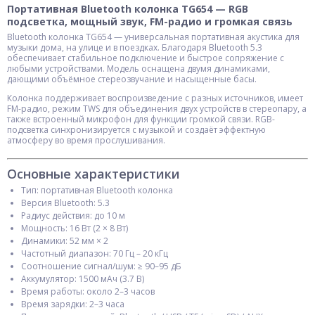
Портативная Bluetooth колонка TG654 — RGB
подсветка, мощный звук, FM-радио и громкая связь
Bluetooth колонка TG654 — универсальная портативная акустика для
музыки дома, на улице и в поездках. Благодаря Bluetooth 5.3
обеспечивает стабильное подключение и быстрое сопряжение с
любыми устройствами. Модель оснащена двумя динамиками,
дающими объёмное стереозвучание и насыщенные басы.
Колонка поддерживает воспроизведение с разных источников, имеет
FM-радио, режим TWS для объединения двух устройств в стереопару, а
также встроенный микрофон для функции громкой связи. RGB-
подсветка синхронизируется с музыкой и создаёт эффектную
атмосферу во время прослушивания.
Основные характеристики
Тип: портативная Bluetooth колонка
Версия Bluetooth: 5.3
Радиус действия: до 10 м
Мощность: 16 Вт (2 × 8 Вт)
Динамики: 52 мм × 2
Частотный диапазон: 70 Гц – 20 кГц
Соотношение сигнал/шум: ≥ 90–95 дБ
Аккумулятор: 1500 мАч (3.7 В)
Время работы: около 2–3 часов
Время зарядки: 2–3 часа