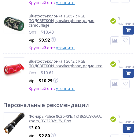
Крупный опт:
уточнить
Bluetooth-колонка TG657 с RGB
В
ПОДСВЕТКОЙ, speakerphone, радио,
наличии
camouflage
$
10.40
Опт
$
9.92
Vip:
Крупный опт:
уточнить
Bluetooth-колонка TG642 с RGB
В
ПОДСВЕТКОЙ, speakerphone, радио, red
наличии
$
10.61
Опт
$
10.29
Vip:
Крупный опт:
уточнить
Персональные рекомендации
Фонарь Police 8626-XPE, 1х18650/3xAAA,
В
zoom, ЗУ 220V/12V, Box
наличии
$
3.00
$
2.80
Vip: