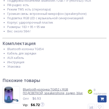
Поддержка носителей: Bluetooth / USB / TF (microSD) / AUX
FM-радио: есть
Режим TWS: есть (стереопара)
Громкая связь: встроенный микрофон (speakerphone)
Подсветка: RGB LED с музыкальной синхронизацией
Корпус: ударопрочный пластик
Размеры: 183 × 95 × 95 мм
Вес: около 584 г
Комплектация
Bluetooth колонка TG654
Кабель для зарядки
AUX кабель
Инструкция
Упаковка
Похожие товары
Bluetooth-колонка TG652 с RGB
В
ПОДСВЕТКОЙ, speakerphone, радио, blue
наличии
$
6.93
Опт
$
6.72
Vip: