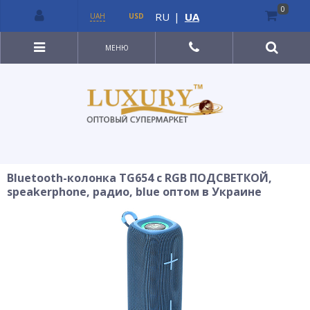
0
RU
|
UA
UAH
USD
МЕНЮ
Bluetooth-колонка TG654 с RGB ПОДСВЕТКОЙ,
speakerphone, радио, blue оптом в Украине