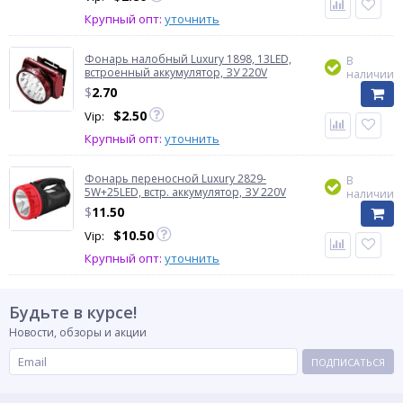
Крупный опт:
уточнить
Фонарь налобный Luxury 1898, 13LED,
В
встроенный аккумулятор, ЗУ 220V
наличии
$
2.70
$
2.50
Vip:
Крупный опт:
уточнить
Фонарь переносной Luxury 2829-
В
5W+25LED, встр. аккумулятор, ЗУ 220V
наличии
$
11.50
$
10.50
Vip:
Крупный опт:
уточнить
Будьте в курсе!
Новости, обзоры и акции
ПОДПИСАТЬСЯ