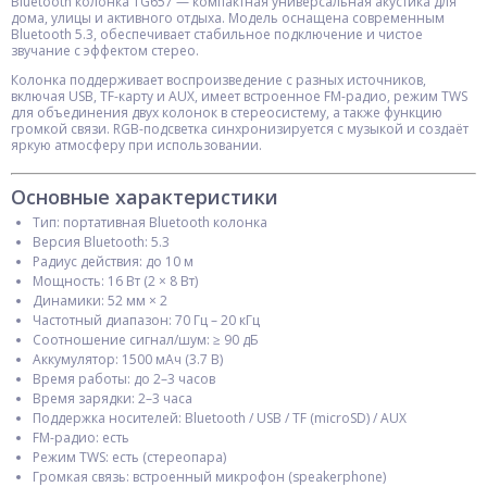
Bluetooth колонка TG657 — компактная универсальная акустика для
дома, улицы и активного отдыха. Модель оснащена современным
Bluetooth 5.3, обеспечивает стабильное подключение и чистое
звучание с эффектом стерео.
Колонка поддерживает воспроизведение с разных источников,
включая USB, TF-карту и AUX, имеет встроенное FM-радио, режим TWS
для объединения двух колонок в стереосистему, а также функцию
громкой связи. RGB-подсветка синхронизируется с музыкой и создаёт
яркую атмосферу при использовании.
Основные характеристики
Тип: портативная Bluetooth колонка
Версия Bluetooth: 5.3
Радиус действия: до 10 м
Мощность: 16 Вт (2 × 8 Вт)
Динамики: 52 мм × 2
Частотный диапазон: 70 Гц – 20 кГц
Соотношение сигнал/шум: ≥ 90 дБ
Аккумулятор: 1500 мАч (3.7 В)
Время работы: до 2–3 часов
Время зарядки: 2–3 часа
Поддержка носителей: Bluetooth / USB / TF (microSD) / AUX
FM-радио: есть
Режим TWS: есть (стереопара)
Громкая связь: встроенный микрофон (speakerphone)