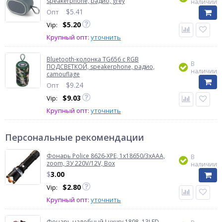
speakerphone, радио, grey
наличии
$
5.41
Опт
$
5.20
Vip:
Крупный опт:
уточнить
Bluetooth-колонка TG656 с RGB
В
ПОДСВЕТКОЙ, speakerphone, радио,
наличии
camouflage
$
9.24
Опт
$
9.03
Vip:
Крупный опт:
уточнить
Персональные рекомендации
Фонарь Police 8626-XPE, 1х18650/3xAAA,
В
zoom, ЗУ 220V/12V, Box
наличии
$
3.00
$
2.80
Vip:
Крупный опт:
уточнить
Фонарь налобный Luxury 1898, 13LED,