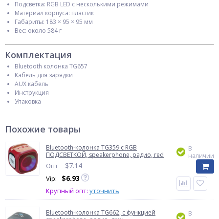
Подсветка: RGB LED с несколькими режимами
Материал корпуса: пластик
Габариты: 183 × 95 × 95 мм
Вес: около 584 г
Комплектация
Bluetooth колонка TG657
Кабель для зарядки
AUX кабель
Инструкция
Упаковка
Похожие товары
Bluetooth-колонка TG359 с RGB
В
ПОДСВЕТКОЙ, speakerphone, радио, red
наличии
$
7.14
Опт
$
6.93
Vip:
Крупный опт:
уточнить
Bluetooth-колонка TG662, c функцией
В