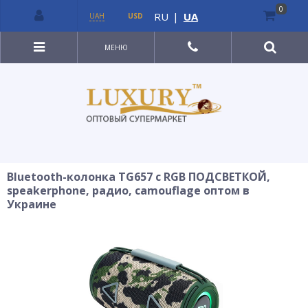
0
RU
|
UA
UAH
USD
МЕНЮ
Bluetooth-колонка TG657 с RGB ПОДСВЕТКОЙ,
speakerphone, радио, camouflage оптом в
Украине