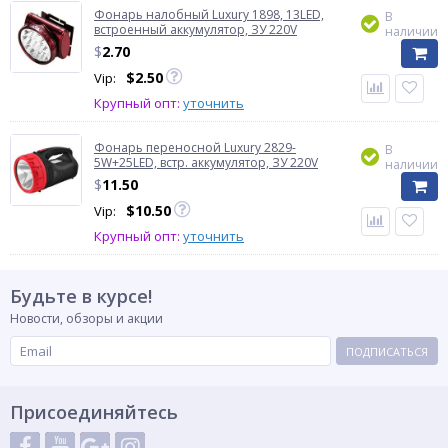
Фонарь налобный Luxury 1898, 13LED,
В
встроенный аккумулятор, ЗУ 220V
наличии
$
2.70
$
2.50
Vip:
Крупный опт:
уточнить
Фонарь переносной Luxury 2829-
В
5W+25LED, встр. аккумулятор, ЗУ 220V
наличии
$
11.50
$
10.50
Vip:
Крупный опт:
уточнить
Будьте в курсе!
Новости, обзоры и акции
ПОДПИСАТЬСЯ
Присоединяйтесь