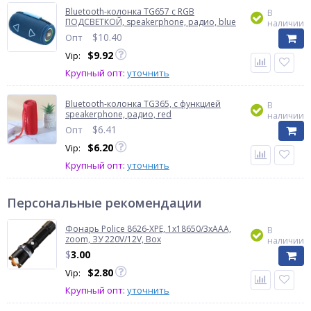
Bluetooth-колонка TG657 с RGB
В
ПОДСВЕТКОЙ, speakerphone, радио, blue
наличии
$
10.40
Опт
$
9.92
Vip:
Крупный опт:
уточнить
Bluetooth-колонка TG365, c функцией
В
speakerphone, радио, red
наличии
$
6.41
Опт
$
6.20
Vip:
Крупный опт:
уточнить
Персональные рекомендации
Фонарь Police 8626-XPE, 1х18650/3xAAA,
В
zoom, ЗУ 220V/12V, Box
наличии
$
3.00
$
2.80
Vip:
Крупный опт:
уточнить