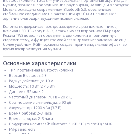
Bluetooth колонка TG658 — универсальная портативная акустика для
музыки, звонков и прослушивания радио дома, на улице и в поездках.
Модель оснащена современным Bluetooth 5.3, обеспечивает
стабильное соединение на расстоянии до 10 м и насыщенное
звучание благодаря двухдинамиковой системе.
Колонка поддерживает воспроизведение с разных источников,
включая USB, TF-карту и AUX, а также имеет встроенное FM-радио.
Режим TWS позволяет объединять две колонки в полноценную
стереосистему, а функция громкой связи делает использование ещё
более удобным. RGB-подсветка создаёт яркий визуальный эффект во
время воспроизведения музыки.
Основные характеристики
Тип: портативная Bluetooth колонка
Версия Bluetooth: 5.3
Радиус действия: до 10 м
Мощность: 10 Вт (2 × 5 Вт)
Динамик: 52 мм × 2
Частотный диапазон: 70 Гц – 20 кГц
Соотношение сигнал/шум: ≥ 90 дБ
Аккумулятор: 1200 мАч (3.7 В)
Время работы: 2–3 часа
Время зарядки: 2–3 часа
Поддержка носителей: Bluetooth / USB / TF (microSD) / AUX
FM-радио: есть