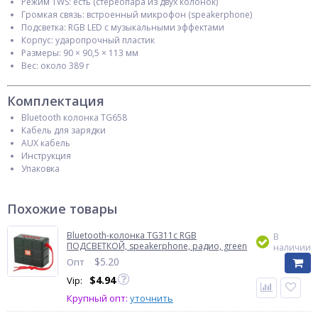
Режим TWS: есть (стереопара из двух колонок)
Громкая связь: встроенный микрофон (speakerphone)
Подсветка: RGB LED с музыкальными эффектами
Корпус: ударопрочный пластик
Размеры: 90 × 90,5 × 113 мм
Вес: около 389 г
Комплектация
Bluetooth колонка TG658
Кабель для зарядки
AUX кабель
Инструкция
Упаковка
Похожие товары
Bluetooth-колонка TG311с RGB
В
ПОДСВЕТКОЙ, speakerphone, радио, green
наличии
$
5.20
Опт
$
4.94
Vip:
Крупный опт:
уточнить