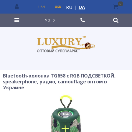
0
RU
|
UA
UAH
USD
МЕНЮ
Bluetooth-колонка TG658 с RGB ПОДСВЕТКОЙ,
speakerphone, радио, camouflage оптом в
Украине