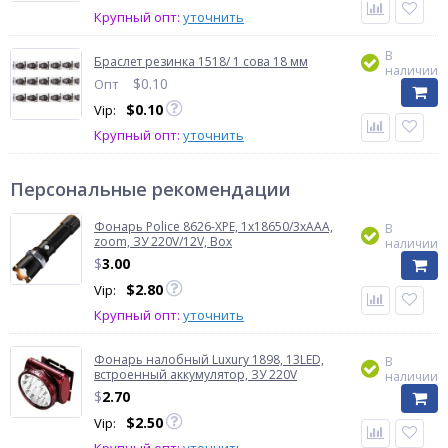
Крупный опт:
уточнить
В
Браслет резинка 1518/ 1 сова 18 мм
наличии
$
0.10
Опт
$
0.10
Vip:
Крупный опт:
уточнить
Персональные рекомендации
Фонарь Police 8626-XPE, 1х18650/3xAAA,
В
zoom, ЗУ 220V/12V, Box
наличии
$
3.00
$
2.80
Vip:
Крупный опт:
уточнить
Фонарь налобный Luxury 1898, 13LED,
В
встроенный аккумулятор, ЗУ 220V
наличии
$
2.70
$
2.50
Vip: