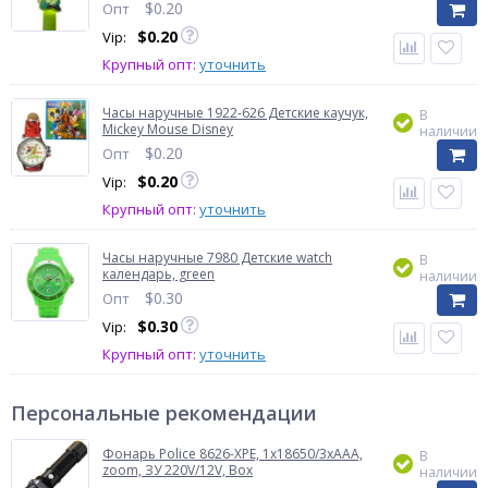
$
0.20
Опт
$
0.20
Vip:
Крупный опт:
уточнить
Часы наручные 1922-626 Детские каучук,
В
Mickey Mouse Disney
наличии
$
0.20
Опт
$
0.20
Vip:
Крупный опт:
уточнить
Часы наручные 7980 Детские watch
В
календарь, green
наличии
$
0.30
Опт
$
0.30
Vip:
Крупный опт:
уточнить
Персональные рекомендации
Фонарь Police 8626-XPE, 1х18650/3xAAA,
В
zoom, ЗУ 220V/12V, Box
наличии