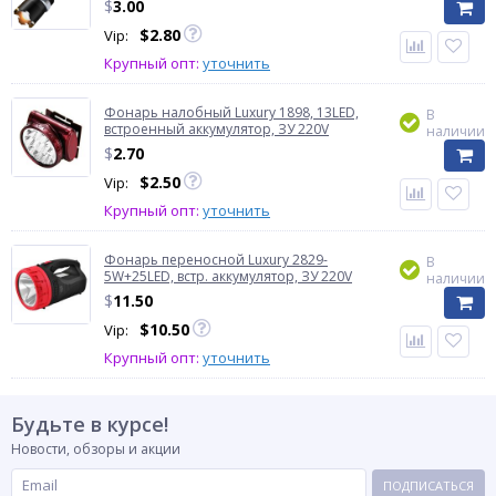
$
3.00
$
2.80
Vip:
Крупный опт:
уточнить
Фонарь налобный Luxury 1898, 13LED,
В
встроенный аккумулятор, ЗУ 220V
наличии
$
2.70
$
2.50
Vip:
Крупный опт:
уточнить
Фонарь переносной Luxury 2829-
В
5W+25LED, встр. аккумулятор, ЗУ 220V
наличии
$
11.50
$
10.50
Vip:
Крупный опт:
уточнить
Будьте в курсе!
Новости, обзоры и акции
ПОДПИСАТЬСЯ