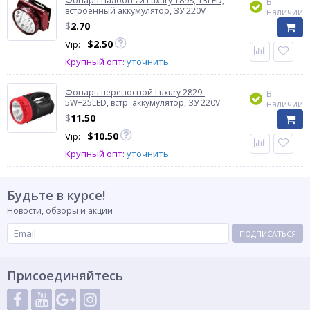
Фонарь налобный Luxury 1898, 13LED,
В
встроенный аккумулятор, ЗУ 220V
наличии
$
2.70
$
2.50
Vip:
Крупный опт:
уточнить
Фонарь переносной Luxury 2829-
В
5W+25LED, встр. аккумулятор, ЗУ 220V
наличии
$
11.50
$
10.50
Vip:
Крупный опт:
уточнить
Будьте в курсе!
Новости, обзоры и акции
ПОДПИСАТЬСЯ
Присоединяйтесь