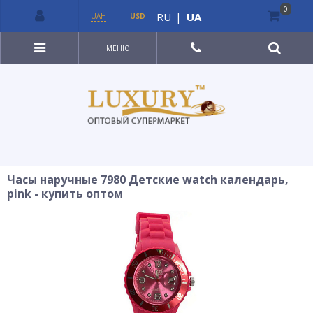
0
RU
|
UA
UAH
USD
МЕНЮ
Часы наручные 7980 Детские watch календарь,
pink - купить оптом