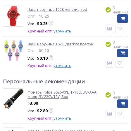
В
Часы наручные 1228 женские, red
наличии
$
0.25
Опт
$
0.25
Vip:
Крупный опт:
уточнить
В
Часы наручные 182G Детские пластик
наличии
$
0.10
Опт
$
0.10
Vip:
Крупный опт:
уточнить
Персональные рекомендации
Фонарь Police 8626-XPE, 1х18650/3xAAA,
В
zoom, ЗУ 220V/12V, Box
наличии
$
3.00
$
2.80
Vip:
Крупный опт:
уточнить