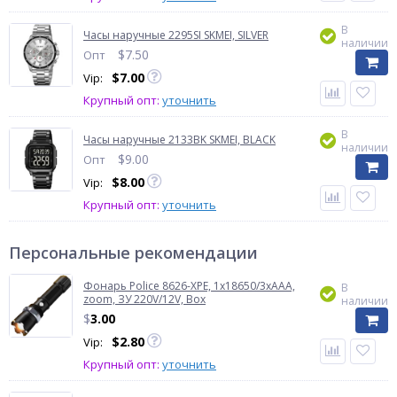
В
Часы наручные 2295SI SKMEI, SILVER
наличии
$
7.50
Опт
$
7.00
Vip:
Крупный опт:
уточнить
В
Часы наручные 2133BK SKMEI, BLACK
наличии
$
9.00
Опт
$
8.00
Vip:
Крупный опт:
уточнить
Персональные рекомендации
Фонарь Police 8626-XPE, 1х18650/3xAAA,
В
zoom, ЗУ 220V/12V, Box
наличии
$
3.00
$
2.80
Vip:
Крупный опт:
уточнить