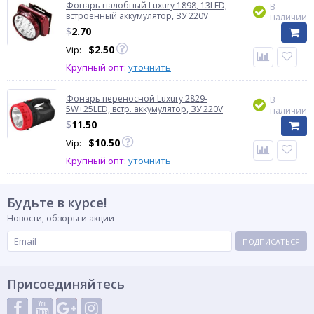
Фонарь налобный Luxury 1898, 13LED,
В
встроенный аккумулятор, ЗУ 220V
наличии
$
2.70
$
2.50
Vip:
Крупный опт:
уточнить
Фонарь переносной Luxury 2829-
В
5W+25LED, встр. аккумулятор, ЗУ 220V
наличии
$
11.50
$
10.50
Vip:
Крупный опт:
уточнить
Будьте в курсе!
Новости, обзоры и акции
ПОДПИСАТЬСЯ
Присоединяйтесь