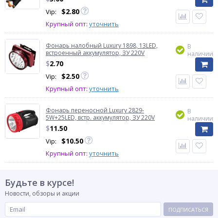
$
2.80
Vip:
Крупный опт:
уточнить
Фонарь налобный Luxury 1898, 13LED,
В
встроенный аккумулятор, ЗУ 220V
наличии
$
2.70
$
2.50
Vip:
Крупный опт:
уточнить
Фонарь переносной Luxury 2829-
В
5W+25LED, встр. аккумулятор, ЗУ 220V
наличии
$
11.50
$
10.50
Vip:
Крупный опт:
уточнить
Будьте в курсе!
Новости, обзоры и акции
ПОДПИСАТЬСЯ