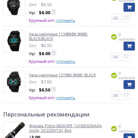
наличии
$
6.50
Опт
$
6.00
Vip:
Крупный опт:
уточнить
Часы наручные 1134BKBK SKMEI,
В
BLACK/BLACK
наличии
$
6.50
Опт
$
6.00
Vip:
Крупный опт:
уточнить
В
Часы наручные 1270BK SKMEI, BLACK
наличии
$
7.00
Опт
$
6.50
Vip:
Крупный опт:
уточнить
Персональные рекомендации
Фонарь Police 8626-XPE, 1х18650/3xAAA,
В
zoom, ЗУ 220V/12V, Box
наличии
$
3.00