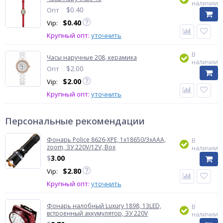
наличии
$
0.40
Опт
$
0.40
Vip:
Крупный опт:
уточнить
В
Часы наручные 208, керамика
наличии
$
2.00
Опт
$
2.00
Vip:
Крупный опт:
уточнить
Персональные рекомендации
Фонарь Police 8626-XPE, 1х18650/3xAAA,
В
zoom, ЗУ 220V/12V, Box
наличии
$
3.00
$
2.80
Vip:
Крупный опт:
уточнить
Фонарь налобный Luxury 1898, 13LED,
В
встроенный аккумулятор, ЗУ 220V
наличии