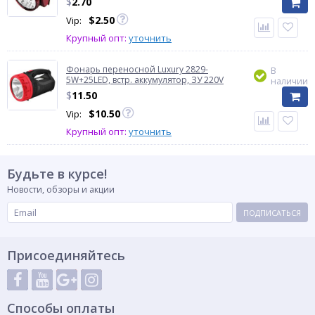
$
2.70
$
2.50
Vip:
Крупный опт:
уточнить
Фонарь переносной Luxury 2829-
В
5W+25LED, встр. аккумулятор, ЗУ 220V
наличии
$
11.50
$
10.50
Vip:
Крупный опт:
уточнить
Будьте в курсе!
Новости, обзоры и акции
ПОДПИСАТЬСЯ
Присоединяйтесь
Способы оплаты