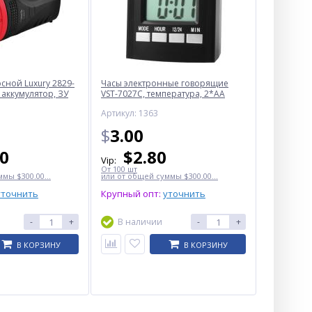
ной Luxury 2829-
Часы электронные говорящие
 аккумулятор, ЗУ
VST-7027С, температура, 2*AA
Артикул: 1363
$
3.00
50
$
2.80
Vip:
От 100 шт
мы $300.00...
или от общей суммы $300.00...
уточнить
Крупный опт:
уточнить
-
+
В наличии
-
+
В КОРЗИНУ
В КОРЗИНУ