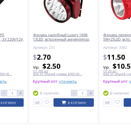
PE,
Фонарь налобный Luxury 1898,
Фонарь перенос
 ЗУ 220V/12V,
13LED, встроенный аккумулятор,
5W+25LED, встр.
ЗУ 220V
220V
Артикул: 231
Артикул: 3382
$
2.70
$
11.50
$
2.50
$
10.
Vip:
Vip:
От 100 шт
От 20 шт
00.00...
или от общей суммы $300.00...
или от общей сум
нить
Крупный опт:
уточнить
Крупный опт:
-
+
В наличии
-
+
В наличии
 КОРЗИНУ
В КОРЗИНУ