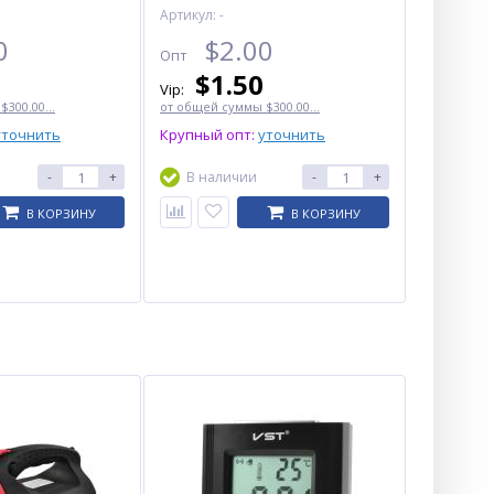
Артикул: -
0
$
2.00
Опт
$
1.50
Vip:
300.00...
от общей суммы $300.00...
уточнить
Крупный опт:
уточнить
-
+
В наличии
-
+
В КОРЗИНУ
В КОРЗИНУ
Bluetooth-колонка TG658 с
RGB ПОДСВЕТКОЙ,
speakerphone, радио,
camouflage
$
7.19
Опт
$6.93
Vip: