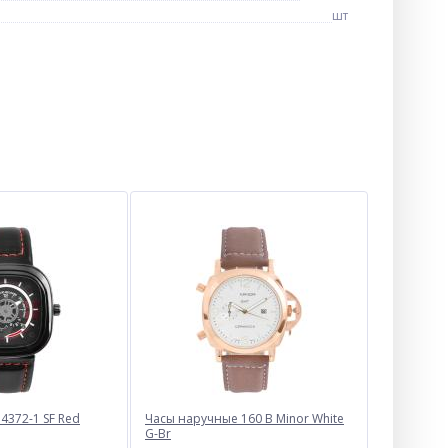
шт
4372-1 SF Red
Часы наручные 160 B Minor White
G-Br