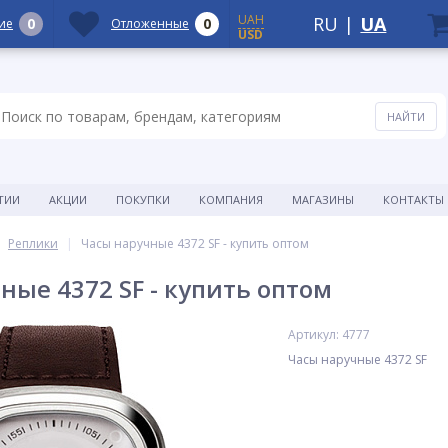
UAH
RU
|
UA
0
0
ие
Отложенные
USD
ТИИ
АКЦИИ
ПОКУПКИ
КОМПАНИЯ
МАГАЗИНЫ
КОНТАКТЫ
Реплики
Часы наручные 4372 SF - купить оптом
ные 4372 SF - купить оптом
Артикул: 4777
Часы наручные 4372 SF