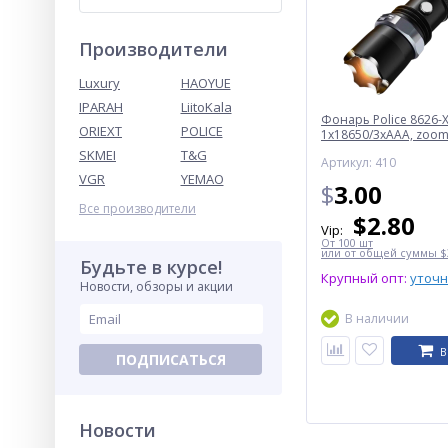
Производители
Luxury
HAOYUE
IPARAH
LiitoKala
Фонарь Police 8626-X
ORIEXT
POLICE
1х18650/3xAAA, zoom,
Box
SKMEI
T&G
Артикул: 410
VGR
YEMAO
$
3.00
Все производители
$
2.80
Vip:
От 100 шт
или от общей суммы $3
Будьте в курсе!
Крупный опт:
уточ
Новости, обзоры и акции
В наличии
В
ПОДПИСАТЬСЯ
Новости