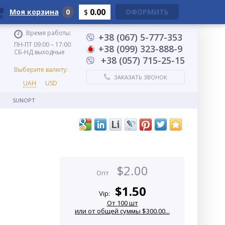
0.00
Моя корзина
0
ОФОРМИТЬ
$
Время работы:
+38 (067) 5-777-353
ПН-ПТ 09:00 – 17:00
+38 (099) 323-888-9
СБ-НД выходные
+38 (057) 715-25-15
Выберите валюту:
ЗАКАЗАТЬ ЗВОНОК
UAH
USD
SUNOPT
$
2.00
Опт
$
1.50
Vip:
От 100 шт
или от общей суммы $300.00...