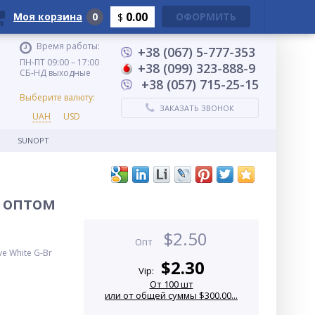
0.00
Моя корзина
0
ОФОРМИТЬ
$
Время работы:
+38 (067) 5-777-353
ПН-ПТ 09:00 – 17:00
+38 (099) 323-888-9
СБ-НД выходные
+38 (057) 715-25-15
Выберите валюту:
ЗАКАЗАТЬ ЗВОНОК
UAH
USD
SUNOPT
ь оптом
$
2.50
Опт
e White G-Br
$
2.30
Vip:
От 100 шт
или от общей суммы $300.00...