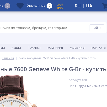
UAH
RU
|
UA
0
0
ие
Отложенные
USD
ТИИ
АКЦИИ
ПОКУПКИ
КОМПАНИЯ
МАГАЗИНЫ
КОНТАКТЫ
Реплики
Часы наручные 7660 Geneve White G-Br - купить оптом
ные 7660 Geneve White G-Br - купит
Артикул: 4803
Часы наручные 7660 Genev