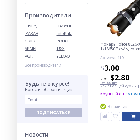
Производители
Luxury
HAOYUE
IPARAH
LiitoKala
ORIEXT
POLICE
Фонарь Police 8626-X
SKMEI
T&G
1х18650/3xAAA, zoom,
Box
VGR
YEMAO
Артикул: 410
Все производители
$
3.00
$
2.80
Vip:
Будьте в курсе!
От 100 шт
или от общей суммы $3
Новости, обзоры и акции
Крупный опт:
уточ
В наличии
ПОДПИСАТЬСЯ
В
Новости