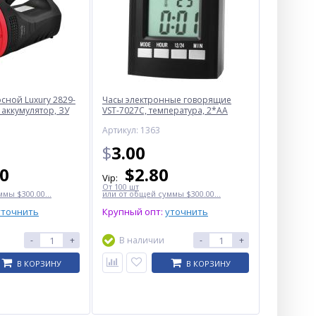
ной Luxury 2829-
Часы электронные говорящие
 аккумулятор, ЗУ
VST-7027С, температура, 2*AA
Артикул: 1363
$
3.00
50
$
2.80
Vip:
От 100 шт
мы $300.00...
или от общей суммы $300.00...
уточнить
Крупный опт:
уточнить
-
+
В наличии
-
+
В КОРЗИНУ
В КОРЗИНУ