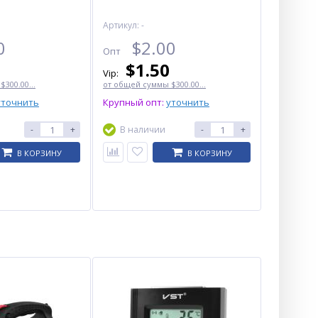
Артикул: -
0
$
2.00
Опт
$
1.50
Vip:
300.00...
от общей суммы $300.00...
уточнить
Крупный опт:
уточнить
-
+
В наличии
-
+
В КОРЗИНУ
В КОРЗИНУ
Тестер 700 C
$
3.10
Опт
$2.90
Vip: