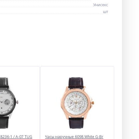
Унисекс
шт
8236-1 / A-07 TUG
Часы наручные 6098 White G-Br