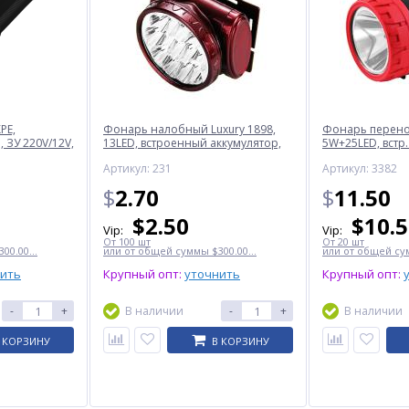
PE,
Фонарь налобный Luxury 1898,
Фонарь перенос
 ЗУ 220V/12V,
13LED, встроенный аккумулятор,
5W+25LED, встр.
ЗУ 220V
220V
Артикул: 231
Артикул: 3382
$
2.70
$
11.50
$
2.50
$
10.
Vip:
Vip:
От 100 шт
От 20 шт
00.00...
или от общей суммы $300.00...
или от общей сум
нить
Крупный опт:
уточнить
Крупный опт:
-
+
В наличии
-
+
В наличии
 КОРЗИНУ
В КОРЗИНУ