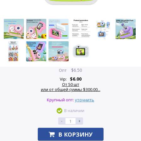
$
6.50
Опт
$
6.00
Vip:
От 50 шт
или от общей суммы $300.00...
Крупный опт:
уточнить
В наличии
-
+
В КОРЗИНУ