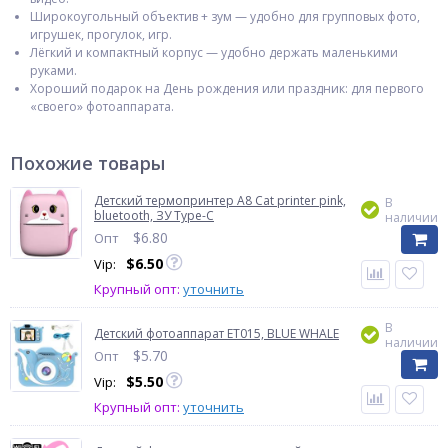
Широкоугольный объектив + зум — удобно для групповых фото,
игрушек, прогулок, игр.
Лёгкий и компактный корпус — удобно держать маленькими
руками.
Хороший подарок на День рождения или праздник: для первого
«своего» фотоаппарата.
Похожие товары
Детский термопринтер A8 Cat printer pink,
В
bluetooth, ЗУ Type-C
наличии
$
6.80
Опт
$
6.50
Vip:
Крупный опт:
уточнить
В
Детский фотоаппарат ET015, BLUE WHALE
наличии
$
5.70
Опт
$
5.50
Vip:
Крупный опт:
уточнить