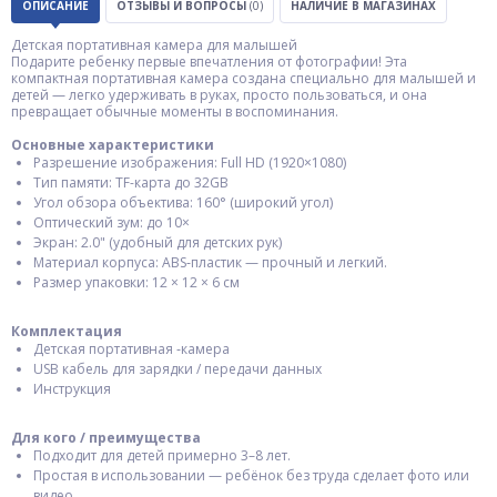
ОПИСАНИЕ
ОТЗЫВЫ И ВОПРОСЫ
(0)
НАЛИЧИЕ В МАГАЗИНАХ
Детская портативная камера для малышей
Подарите ребенку первые впечатления от фотографии! Эта
компактная портативная камера создана специально для малышей и
детей — легко удерживать в руках, просто пользоваться, и она
превращает обычные моменты в воспоминания.
Основные характеристики
Разрешение изображения: Full HD (1920×1080)
Тип памяти: TF-карта до 32GB
Угол обзора объектива: 160° (широкий угол)
Оптический зум: до 10×
Экран: 2.0" (удобный для детских рук)
Материал корпуса: ABS‑пластик — прочный и легкий.
Размер упаковки: 12 × 12 × 6 см
Комплектация
Детская портативная ‑камера
USB кабель для зарядки / передачи данных
Инструкция
Для кого / преимущества
Подходит для детей примерно 3–8 лет.
Простая в использовании — ребёнок без труда сделает фото или
видео.