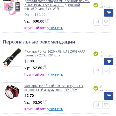
Детский фотоаппарат мгновенной печати
В
YT008 PINK FLAMINGO с поддержкой
наличии
microSD card, 3Y+, WiFi
$
32.00
Опт
$
30.00
Vip:
Крупный опт:
уточнить
Персональные рекомендации
Фонарь Police 8626-XPE, 1х18650/3xAAA,
В
zoom, ЗУ 220V/12V, Box
наличии
$
3.00
$
2.80
Vip:
Крупный опт:
уточнить
Фонарь налобный Luxury 1898, 13LED,
В
встроенный аккумулятор, ЗУ 220V
наличии
$
2.70
$
2.50
Vip:
Крупный опт:
уточнить