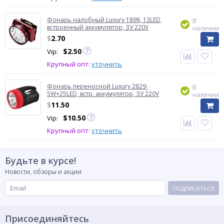
Фонарь налобный Luxury 1898, 13LED,
В
встроенный аккумулятор, ЗУ 220V
наличии
$
2.70
$
2.50
Vip:
Крупный опт:
уточнить
Фонарь переносной Luxury 2829-
В
5W+25LED, встр. аккумулятор, ЗУ 220V
наличии
$
11.50
$
10.50
Vip:
Крупный опт:
уточнить
Будьте в курсе!
Новости, обзоры и акции
ПОДПИСАТЬСЯ
Присоединяйтесь