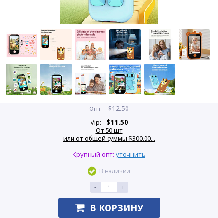
$
12.50
Опт
$
11.50
Vip:
От 50 шт
или от общей суммы $300.00...
Крупный опт:
уточнить
В наличии
-
+
В КОРЗИНУ