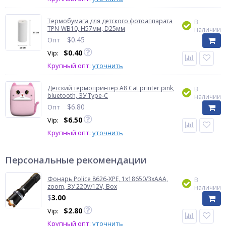
Термобумага для детского фотоаппарата
В
TPN-WB10, H57мм, D25мм
наличии
$
0.45
Опт
$
0.40
Vip:
Крупный опт:
уточнить
Детский термопринтер A8 Cat printer pink,
В
bluetooth, ЗУ Type-C
наличии
$
6.80
Опт
$
6.50
Vip:
Крупный опт:
уточнить
Персональные рекомендации
Фонарь Police 8626-XPE, 1х18650/3xAAA,
В
zoom, ЗУ 220V/12V, Box
наличии
$
3.00
$
2.80
Vip:
Крупный опт:
уточнить