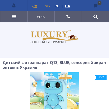
0
RU
|
UA
UAH
USD
МЕНЮ
Детский фотоаппарат Q13, BLUE, сенсорный экран
оптом в Украине
ХИТ