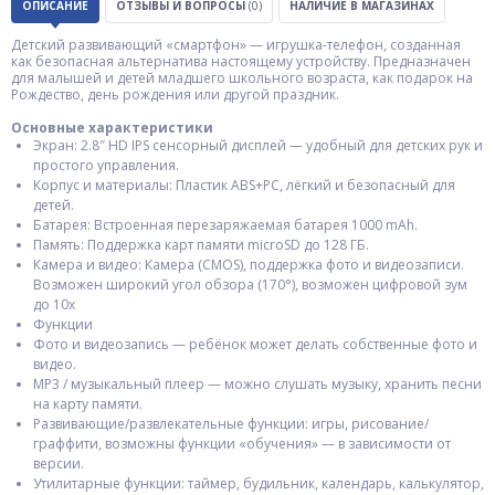
ОПИСАНИЕ
ОТЗЫВЫ И ВОПРОСЫ
(0)
НАЛИЧИЕ В МАГАЗИНАХ
Детский развивающий «смартфон» — игрушка-телефон, созданная
как безопасная альтернатива настоящему устройству. Предназначен
для малышей и детей младшего школьного возраста, как подарок на
Рождество, день рождения или другой праздник.
Основные характеристики
Экран: 2.8″ HD IPS сенсорный дисплей — удобный для детских рук и
простого управления.
Корпус и материалы: Пластик ABS+PC, лёгкий и безопасный для
детей.
Батарея: Встроенная перезаряжаемая батарея 1000 mAh.
Память: Поддержка карт памяти microSD до 128 ГБ.
Камера и видео: Камера (CMOS), поддержка фото и видеозаписи.
Возможен широкий угол обзора (170°), возможен цифровой зум
до 10x
Функции
Фото и видеозапись — ребёнок может делать собственные фото и
видео.
MP3 / музыкальный плеер — можно слушать музыку, хранить песни
на карту памяти.
Развивающие/развлекательные функции: игры, рисование/
граффити, возможны функции «обучения» — в зависимости от
версии.
Утилитарные функции: таймер, будильник, календарь, калькулятор,