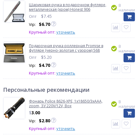
Шариковая ручка в подарочном футляре,
В
металлическая (хром) Honest 906
наличии
$
7.45
Опт
$
6.70
Vip:
Крупный опт:
уточнить
Подарочная ручка роллерная Promise в
В
футляре (черно-золотая с узором) 568
наличии
$
5.20
Опт
$
4.70
Vip:
Крупный опт:
уточнить
Персональные рекомендации
Фонарь Police 8626-XPE, 1х18650/3xAAA,
В
zoom, ЗУ 220V/12V, Box
наличии
$
3.00
$
2.80
Vip:
Крупный опт:
уточнить