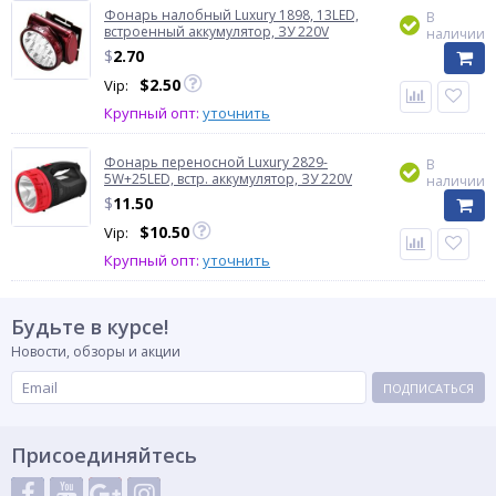
Фонарь налобный Luxury 1898, 13LED,
В
встроенный аккумулятор, ЗУ 220V
наличии
$
2.70
$
2.50
Vip:
Крупный опт:
уточнить
Фонарь переносной Luxury 2829-
В
5W+25LED, встр. аккумулятор, ЗУ 220V
наличии
$
11.50
$
10.50
Vip:
Крупный опт:
уточнить
Будьте в курсе!
Новости, обзоры и акции
ПОДПИСАТЬСЯ
Присоединяйтесь