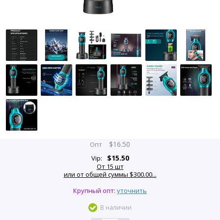
$
16.50
Опт
$
15.50
Vip:
От 15 шт
или от общей суммы $300.00...
Крупный опт:
уточнить
В наличии