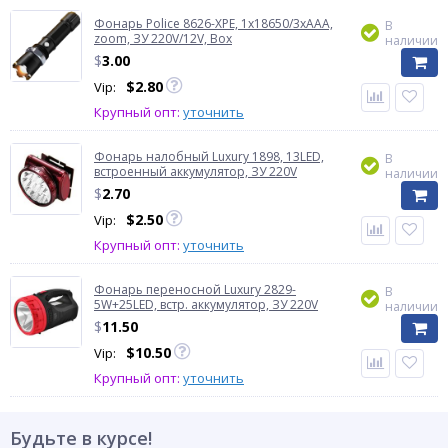
Фонарь Police 8626-XPE, 1х18650/3xAAA,
В
zoom, ЗУ 220V/12V, Box
наличии
$
3.00
$
2.80
Vip:
Крупный опт:
уточнить
Фонарь налобный Luxury 1898, 13LED,
В
встроенный аккумулятор, ЗУ 220V
наличии
$
2.70
$
2.50
Vip:
Крупный опт:
уточнить
Фонарь переносной Luxury 2829-
В
5W+25LED, встр. аккумулятор, ЗУ 220V
наличии
$
11.50
$
10.50
Vip:
Крупный опт:
уточнить
Будьте в курсе!