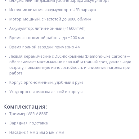
LED-дисплей: индикация уровня заряда аккумулятора
Источник питания: аккумулятор + USB-зарядка
Мотор: мощный, с частотой до 8000 об/мин
Аккумулятор: литий-ионный (≈1600 mAh)
Время автономной работы: до ~200 мин
Время полной зарядки: примерно 4 ч
Лезвия: керамические с DLC-покрытием (Diamond-Like Carbon) —
обеспечивают максимально плавный и точный срез, длительную
остроту, повышенную износостойкость и снижение нагрева при
работе
Корпус: эргономичный, удобный в руке
Уход: простая очистка лезвий и корпуса
Комплектация:
Триммер VGR V-886T
Зарядная подставка
Насадки: 1 мм 3 мм 5 мм 7 мм