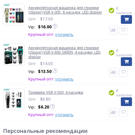
Аккумуляторная машинка для стрижки
В
(clipper) VGR V-005, 8 насадок, LED display
наличии
$
17.00
Опт
$
16.00
Vip:
Крупный опт:
уточнить
Аккумуляторная машинка для стрижки
В
(clipper) VGR V-692 GREEN, 4 насадки, LED
наличии
display
$
14.00
Опт
$
13.50
Vip:
Крупный опт:
уточнить
В
Триммер VGR V-030, 4 насадки
наличии
$
6.80
Опт
$
6.20
Vip:
Крупный опт:
уточнить
Персональные рекомендации