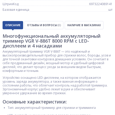
ШтрихКод
6973224089141
Базовая единица
шт
ОПИСАНИЕ
ОТЗЫВЫ И ВОПРОСЫ
(0)
НАЛИЧИЕ В МАГАЗИНАХ
Многофункциональный аккумуляторный
триммер VGR V-886T 8000 RPM с LED-
дисплеем и 4 насадками
Аккумуляторный триммер VGR V-886T — это надёжный и
высокопроизводительный прибор для стрижки волос, бороды, усов и
для точной окантовки контуров в домашних условиях. Он сочетает в
себе продуманный дизайн, мощный мотор и удобный цифровой
дисплей, что делает процесс ухода за внешним видом быстрым,
комфортным и точным.
Устройство оснащено LED-дисплеем, на котором отображается
уровень заряда аккумулятора, а также важная информация о
состоянии работы, что облегчает контроль над работой триммера.
Эргономичный корпус удобно лежит в руке и обеспечивает
уверенное удержание во время стрижки.
Основные характеристики:
Тип: аккумуляторный триммер для стрижки и тримминга